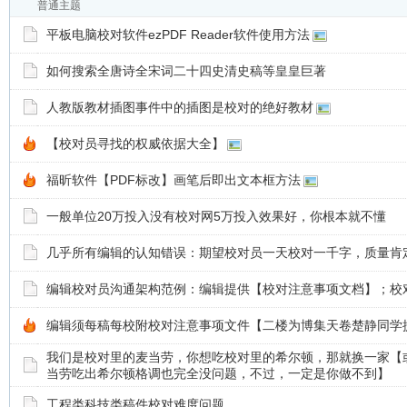
普通主题
平板电脑校对软件ezPDF Reader软件使用方法
如何搜索全唐诗全宋词二十四史清史稿等皇皇巨著
人教版教材插图事件中的插图是校对的绝好教材
【校对员寻找的权威依据大全】
福昕软件【PDF标改】画笔后即出文本框方法
一般单位20万投入没有校对网5万投入效果好，你根本就不懂
几乎所有编辑的认知错误：期望校对员一天校对一千字，质量肯
编辑校对员沟通架构范例：编辑提供【校对注意事项文档】；校
编辑须每稿每校附校对注意事项文件【二楼为博集天卷楚静同学
我们是校对里的麦当劳，你想吃校对里的希尔顿，那就换一家【
当劳吃出希尔顿格调也完全没问题，不过，一定是你做不到】
工程类科技类稿件校对难度问题