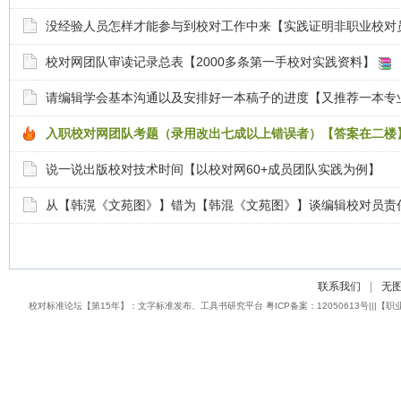
没经验人员怎样才能参与到校对工作中来【实践证明非职业校对
校对网团队审读记录总表【2000多条第一手校对实践资料】
请编辑学会基本沟通以及安排好一本稿子的进度【又推荐一本专
入职校对网团队考题（录用改出七成以上错误者）【答案在二楼
说一说出版校对技术时间【以校对网60+成员团队实践为例】
从【韩滉《文苑图》】错为【韩混《文苑图》】谈编辑校对员责
联系我们
|
无
校对标准论坛【第15年】：文字标准发布、工具书研究平台 粤ICP备案：12050613号|||【职业校