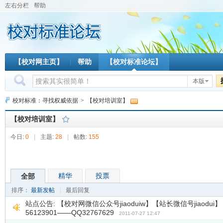
左右分栏
帮助
【校对网主页】
帮助
【校对标准论坛】
本版
校对标准：寻找权威依据
>
【校对培训室】
【校对培训室】
今日:
0
|
主题:
28
|
帖数:
155
精华
投票
全部
排序：
最新发帖
|
最后回复
站点公告:
【校对网微信公众号jiaoduiw】【站长微信号jiaodui】（
56123901——QQ32767629
2011-07-27 12:47