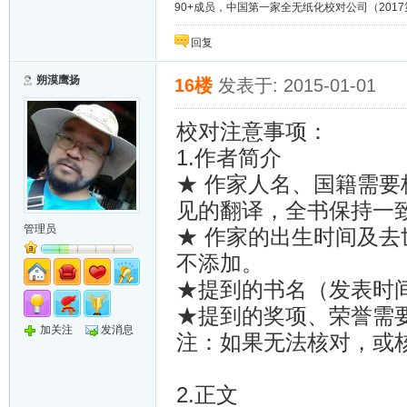
90+成员，中国第一家全无纸化校对公司（2017第8年）；
回复
朔漠鹰扬
16楼
发表于: 2015-01-01
校对注意事项：
1.作者简介
★ 作家人名、国籍需
见的翻译，全书保持一
管理员
★ 作家的出生时间及
不添加。
★提到的书名（发表时
★提到的奖项、荣誉需
加关注
发消息
注：如果无法核对，或
2.正文