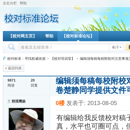
左右分栏
帮助
【校对网主页】
帮助
【校对标准论坛】
帖子
校对标准：寻找权威依据
>
【校对培训室】
>
编辑须每稿每校附校对注意事项文件
返回列表
编辑须每稿每校附校
9871
20
阅读
回复
卷楚静同学提供文件
朔漠鹰扬
0楼
发表于: 2013-08-05
有编辑给我反馈校对稿
真，水平也可圈可点，