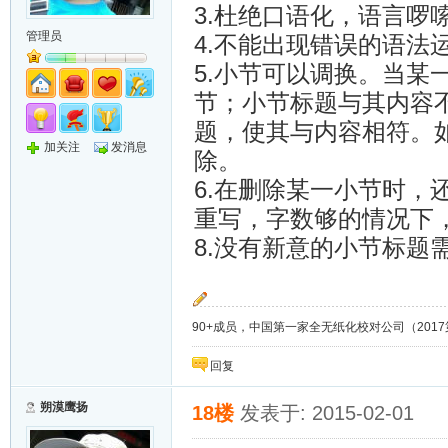
3.杜绝口语化，语言啰
管理员
4.不能出现错误的语法
5.小节可以调换。当
节；小节标题与其内容
题，使其与内容相符。
加关注
发消息
除。
6.在删除某一小节时
重写，字数够的情况下
8.没有新意的小节标题
90+成员，中国第一家全无纸化校对公司（2017第8年）；
回复
朔漠鹰扬
18楼
发表于: 2015-02-01