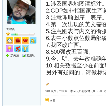
1.涉及国界地图请标注
2.GDP如非指国家生
3.注意理顺图序、表序
4.第一次出现的英文需
管理员
5.注意图表与内文的衔
6.表中小数点位数局部
7.我区改广西。
8.500强改五百强。
加关注
发消息
9.今、明、去年改准确
10.相关数据至少在前
另外有疑问的，请做标
90+成员，中国第一家全无纸化校对公司（2017第8年）；
回复