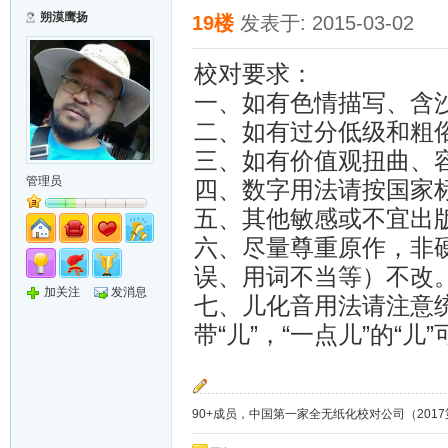
朔漠鹰扬
19楼
发表于: 2015-03-02
校对要求：
一、如有色情描写、含
二、如有过分低级和粗俗
三、如有价值观扭曲、
管理员
四、数字用法请按国家
五、其他敏感或不宜出
六、尽量尊重原作，非
误、用词不当等）不改
加关注
发消息
七、儿化音用法请注意统一
带“儿”，“一点儿”的“
90+成员，中国第一家全无纸化校对公司（2017第8年）；