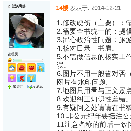
朔漠鹰扬
14楼
发表于: 2014-12-21
1.修改硬伤（主要）：
2.需要全书统一的：提
3.留心政治性问题：旅
4.核对目录、书眉。
管理员
5.不需做信息的核实
误。
6.图片不用一般管对
图片有水印问题。
加关注
发消息
7.地图只用看与正文景
8.欢迎纠正知识性差错
9.有疑问之处请请在书
10.非公元纪年要括注公
11注意名称的前后一致