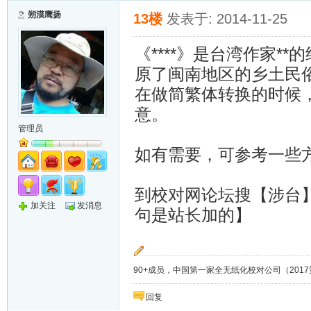
朔漠鹰扬
13楼
发表于: 2014-11-25
《****》是台湾作家
原了闽南地区的乡土民
在做简繁体转换的时候
意。
管理员
如有需要，可参考一些
到校对网论坛搜【涉台
加关注
发消息
句是站长加的】
90+成员，中国第一家全无纸化校对公司（2017第8年）；
回复