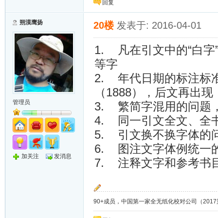
回复
朔漠鹰扬
20楼
发表于: 2016-04-01
1. 凡在引文中的“白
等字
2. 年代日期的标注
（1888），后文再出
管理员
3. 繁简字混用的问
4. 同一引文全文、全
5. 引文换不换字体的
6. 图注文字体例统一
加关注
发消息
7. 注释文字和参考书
90+成员，中国第一家全无纸化校对公司（2017第8年）；