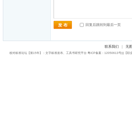
回复后跳转到最后一页
发 布
联系我们
|
无
校对标准论坛【第15年】：文字标准发布、工具书研究平台 粤ICP备案：12050613号|||【职业校