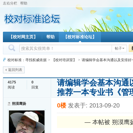
左右分栏
帮助
【校对网主页】
帮助
【校对标准论坛】
帖子
校对标准：寻找权威依据
>
【校对培训室】
>
请编辑学会基本沟通以及安排好一本
返回列表
请编辑学会基本沟通
4175
0
阅读
回复
推荐一本专业书《管
朔漠鹰扬
0楼
发表于: 2013-09-20
— 本帖被 朔漠鹰扬 