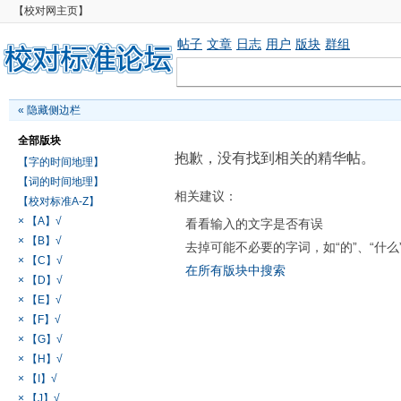
【校对网主页】
帖子
文章
日志
用户
版块
群组
«
隐藏侧边栏
全部版块
抱歉，没有找到相关的精华帖。
【字的时间地理】
【词的时间地理】
相关建议：
【校对标准A-Z】
× 【A】√
看看输入的文字是否有误
× 【B】√
去掉可能不必要的字词，如“的”、“什么
× 【C】√
在所有版块中搜索
× 【D】√
× 【E】√
× 【F】√
× 【G】√
× 【H】√
× 【I】√
× 【J】√