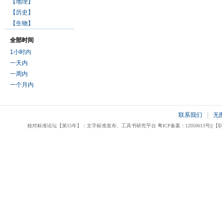
【地理】
【历史】
【生物】
全部时间
1小时内
一天内
一周内
一个月内
联系我们
|
无
校对标准论坛【第15年】：文字标准发布、工具书研究平台 粤ICP备案：12050613号|||【职业校