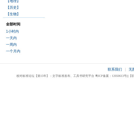
【地理】
【历史】
【生物】
全部时间
1小时内
一天内
一周内
一个月内
联系我们
|
无
校对标准论坛【第15年】：文字标准发布、工具书研究平台 粤ICP备案：12050613号|||【职业校