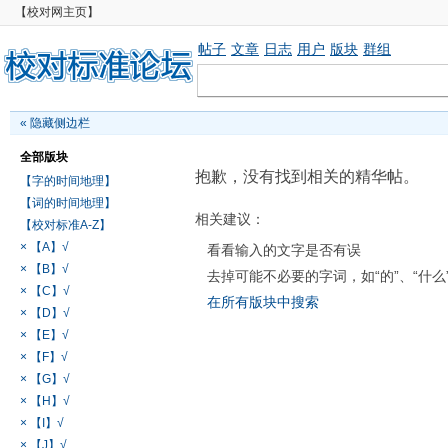
【校对网主页】
帖子
文章
日志
用户
版块
群组
«
隐藏侧边栏
全部版块
抱歉，没有找到相关的精华帖。
【字的时间地理】
【词的时间地理】
相关建议：
【校对标准A-Z】
× 【A】√
看看输入的文字是否有误
× 【B】√
去掉可能不必要的字词，如“的”、“什么
× 【C】√
在所有版块中搜索
× 【D】√
× 【E】√
× 【F】√
× 【G】√
× 【H】√
× 【I】√
× 【J】√