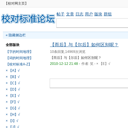
【校对网主页】
帖子
文章
日志
用户
版块
群组
«
隐藏侧边栏
【而后】与【尔后】如何区别呢？
全部版块
【字的时间地理】
10条回复,14969次浏览
【而后】与【尔后】如何区别呢？
【词的时间地理】
2010-12-12 21:48 -
作者:
笑
-
× 【E】√
【校对标准A-Z】
× 【A】√
× 【B】√
× 【C】√
× 【D】√
× 【E】√
× 【F】√
× 【G】√
× 【H】√
× 【I】√
× 【J】√