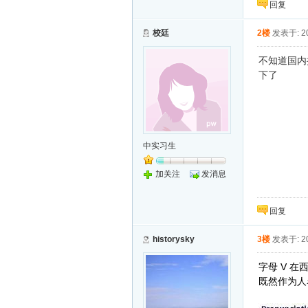
回复
校廷
2楼
发表于: 20
不知道国内
下了
中实习生
加关注
发消息
回复
historysky
3楼
发表于: 20
V
字母
在
既然作为人