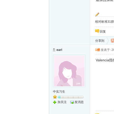
校对标准31群：
回复
分享到
earl
1楼
发表于: 20
Valen
中实习生
加关注
发消息