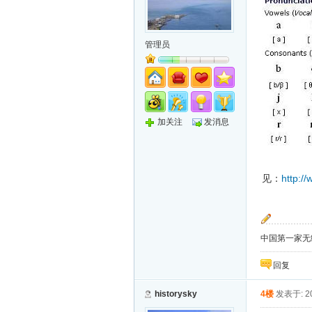
管理员
加关注
发消息
http:/
见：
中国第一家无纸化
回复
historysky
4楼
发表于: 20