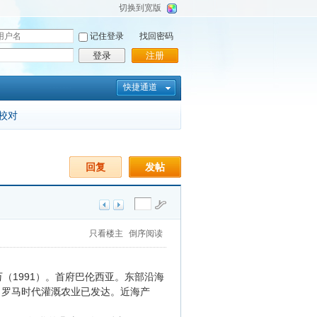
切换到宽版
记住登录
找回密码
登录
注册
快捷通道
校对
回复
发帖
只看楼主
倒序阅读
（1991）。首府巴伦西亚。东部沿海
，罗马时代灌溉农业已发达。近海产