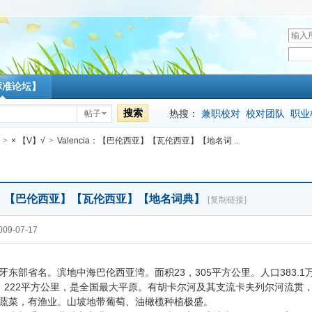
用
户
密
名
码
标准论坛】
搜索
热搜：
兼职校对
校对团队
职业
帖子
>
× 【V】√
>
Valencia：【巴伦西亚】【瓦伦西亚】【地名词 ..
cia：【巴伦西亚】【瓦伦西亚】【地名词典】
[复制链接]
09-07-17
部省名。滨地中海巴伦西亚湾。面积23，305平方公里。人口383.1万
，222平方公里，是全国最大平原。有胡卡尔河及其支流卡夫列尔河流贯
蔬菜，有渔业。山坡地带葡萄、油橄榄种植极盛。