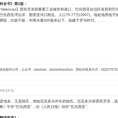
2
科全书》第
版：
Valencia
(
)】西班牙东部重要工业城市和港口。巴伦西亚自治区首府和巴
79.77
2007
巴伦西亚湾沿岸，图里亚河口附近。人口
万(
)。地处地势低平
500
屏阻，比较干燥，年降水量
毫米以下。始建于罗马时代。……
校对公司，公众号：jiaoduiw、jiaoduibiaozhun。郭站长联系方式：QQ32767629；
19-12-21
是地名，又是姓氏，例如厄瓜多尔外长的姓氏。厄瓜多尔讲西班牙语，该
典》中作“巴伦西亚”，但《人民日报》却作“瓦伦西亚”。
翻译辞典》: