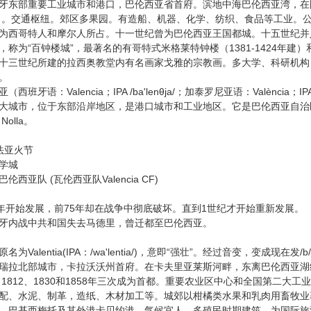
部重要工业城市和港口，巴伦西亚省首府。滨地中海巴伦西亚湾，在图里
1）。交通枢纽。郊区多果园。有造船、机器、化学、纺织、食品等工业。公
为西哥特人和摩尔人所占。十一世纪曾为巴伦西亚王国都城。十五世纪并
称为“百钟楼城”，最著名的有哥特式米格莱特钟楼（1381-1424年建）和
十三世纪所建的拉西奥教堂内有名画家戈雅的宗教画。多大学、科研机构，
。
牙语：Valencia；IPA /ba'lenθja/；加泰罗尼亚语：València；IP
大城市，位于东部沿岸地区，是港口城市和工业地区。它是巴伦西亚自治
á Nolla。
亚火节
学城
亚队 (瓦伦西亚队Valencia CF)
开始发展，前75年却在战争中彻底破坏。直到1世纪才开始重新发展。
内战中共和国失去马德里，曾迁都至巴伦西亚。
alentia(IPA：/wa'lentia/)，意即“强壮”。经过音变，变成现在发/b
北部城市，卡拉沃沃州首府。在卡夫里亚莱斯河畔，东离巴伦西亚湖约3公
年。1812、1830和1858年三次成为首都。重要农业区中心和全国第二
配、水泥、制革，造纸、木材加工等。城郊以柑橘类水果和乳肉用畜牧业
、巴基西梅托及其外港卡贝约港。气候宜人，多殖民时期建筑，为国际旅