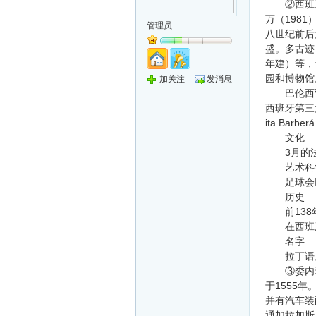
②西班牙东
万（198
管理员
八世纪前后
盛。多古迹，
年建）等，
园和博物馆
加关注
发消息
巴伦西亚（西班
西班牙第三
ita Barber
文化
3月的法
艺术科
足球会巴伦西
历史
前138年
在西班牙
名字
拉丁语原名为V
③委内瑞拉
于1555
并有汽车装
通加拉加斯