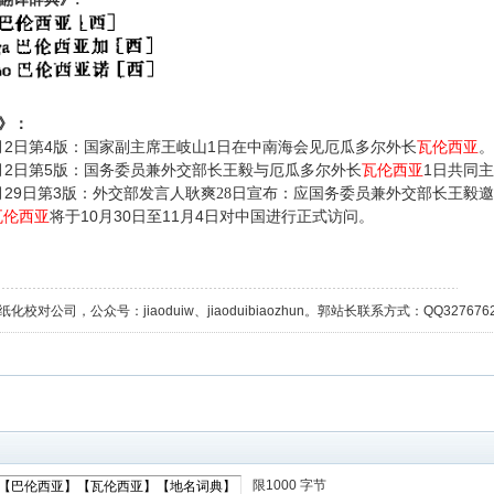
》：
2
4
1
月
日第
版：国家副主席王岐山
日在中南海会见厄瓜多尔外长
瓦伦西亚
。
2
5
1
月
日第
版：国务委员兼外交部长王毅与厄瓜多尔外长
瓦伦西亚
日共同主
29
3
月
日第
版：外交部发言人耿爽28日宣布：应国务委员兼外交部长王毅
10
30
11
4
瓦伦西亚
将于
月
日至
月
日对中国进行正式访问。
校对公司，公众号：jiaoduiw、jiaoduibiaozhun。郭站长联系方式：QQ32767629；
限1000 字节