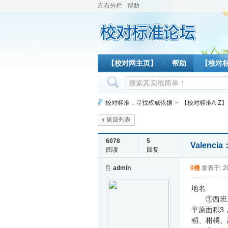
左右分栏
帮助
【校对网主页】
帮助
【校对
校对标准：寻找权威依据
>
【校对标准A-Z】
返回列表
6078
5
Valen
阅读
回复
admin
0楼
发表于: 20
地名
①西班牙东
平原面积3
稻、柑橘、