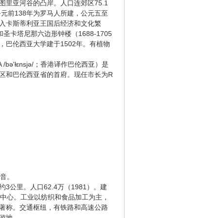
亚河谷的凸岸。人口连郊区75.1
元前138年为罗马人所建，公元五至
入卡斯蒂利亚王国后经济和文化繁
圣卡塔尼那六边形钟楼（1688-1705
巴伦西亚大学建于1502年。有植物
A /bə'łεnsjə/；香港译作巴伦西亚）是
区和巴伦西亚省的首府。现任市长为R
/音。
里。人口62.4万（1981）。建
大工业中心。工业以纺织和食品加工为主，
著称。交通枢纽，有铁路和高速公路
游地。