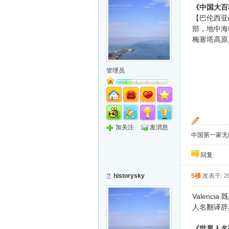
《中国大百
【巴伦西亚
部，地中海
梅塞塔高原
管理员
加关注
发消息
中国第一家无纸化
回复
historysky
5楼
发表于: 20
Valencia
既
人名翻译辞
《世界人名