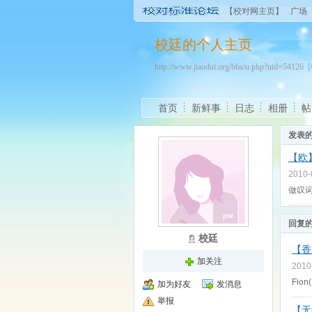
【校对网主页】
广场
校廷的个人主页
http://www.jiaodui.org/bbs/u.php?uid=54126
首页
新鲜事
日志
相册
帖
发表
【欧
2010
做叹
回复
校廷
【香
加关注
2010
Fion
加为好友
发消息
举报
【无