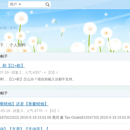
用户
[收藏]
[复制]
子
个人资料
的帖子
】和【口+欧】
-07-19 - 回复:1，人气:4357 -
× 【O】√
词时，【口+欧】怎么办？现在的输入法都不支持。
的帖子
熏蜡烛】还是【香薰蜡烛】
-05-19 - 回复:3，人气:4770 -
× 【X】√
(187022322) 2010-5-19 15:01:06 熏同 薰 Tan-Ozaki(61554733) 2010-5-19 15:0
须】【无需】【无须乎】【 ..