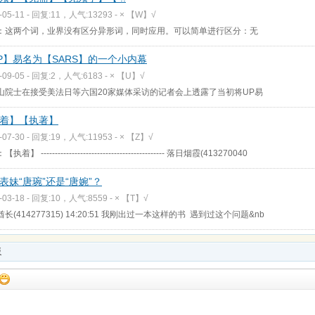
-05-11 - 回复:11，人气:13293 -
× 【W】√
：这两个词，业界没有区分异形词，同时应用。可以简单进行区分：无
P】易名为【SARS】的一个小内幕
-09-05 - 回复:2，人气:6183 -
× 【U】√
山院士在接受美法日等六国20家媒体采访的记者会上透露了当初将UP易
着】【执著】
-07-30 - 回复:19，人气:11953 -
× 【Z】√
着】 -------------------------------------------- 落日烟霞(413270040
表妹“唐琬”还是“唐婉”？
-03-18 - 回复:10，人气:8559 -
× 【T】√
长(414277315) 14:20:51 我刚出过一本这样的书 遇到过这个问题&nb
板