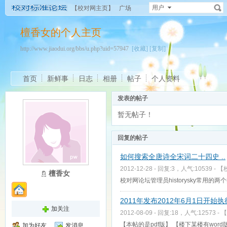
用户
【校对网主页】
广场
檀香女的个人主页
http://www.jiaodui.org/bbs/u.php?uid=57947
[收藏]
[复制]
首页
新鲜事
日志
相册
帖子
个人资料
发表的帖子
暂无帖子！
回复的帖子
如何搜索全唐诗全宋词二十四史 ..
2012-12-28 - 回复:3，人气:10539 -
【
檀香女
校对网论坛管理员historysky常用的
2011年发布2012年6月1日开始执行
加关注
2012-08-09 - 回复:18，人气:12573 -
【
【本帖的是pdf版】 【楼下某楼有word
加为好友
发消息