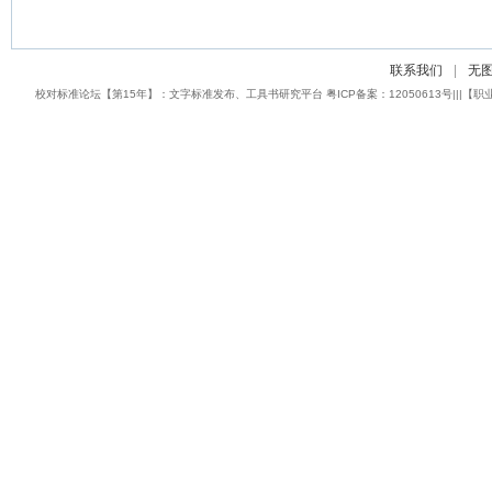
联系我们
|
无
校对标准论坛【第15年】：文字标准发布、工具书研究平台 粤ICP备案：12050613号|||【职业校