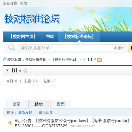
左右分栏
帮助
【校对网主页】
帮助
【校对标准论坛】
本版
校对标准：寻找权威依据
>
【校对标准A-Z】
>
× 【I】√
× 【I】√
今日:
0
|
主题:
23
|
帖数:
83
全部
投票
精华
排序：
最新发帖
|
最后回复
站点公告:
【校对网微信公众号jiaoduiw】【站长微信号jiaodui】（
56123901——QQ32767629
2011-07-27 12:47