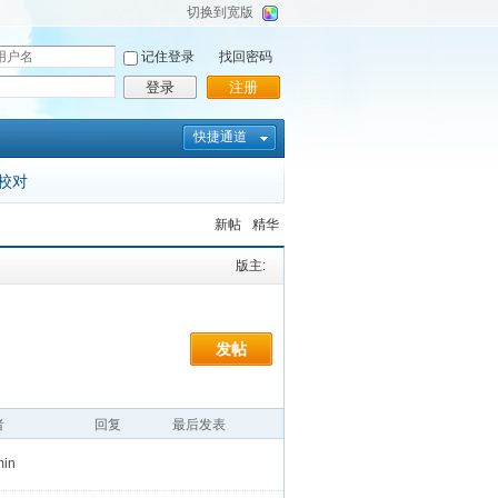
切换到宽版
记住登录
找回密码
登录
注册
快捷通道
校对
新帖
精华
版主:
发帖
者
回复
最后发表
min