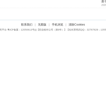
鹿
200
联系我们
|
无图版
|
手机浏览
|
清除Cookies
ICP备案：12050613号|||【职业校对公司（第9年）】【站长郭明武QQ：32767629；135561