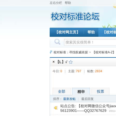
左右分栏
帮助
【校对网主页】
帮助
【校对
校对标准：寻找权威依据
>
【校对标准A-Z】
× 【L】√
今日:
0
|
主题:
797
|
帖数:
2834
全部
投票
精华
排序：
最新发帖
|
最后回复
站点公告:
【校对网微信公众号jiaodu
56123901——QQ32767629
2011-