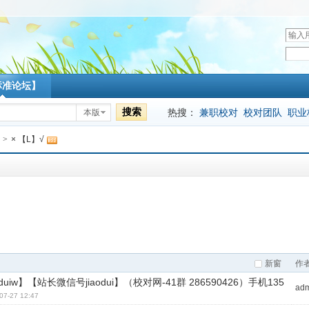
用
户
密
名
码
标准论坛】
搜索
热搜：
兼职校对
校对团队
职业
本版
>
× 【L】√
新窗
作
iw】【站长微信号jiaodui】（校对网-41群 286590426）手机135
ad
07-27 12:47