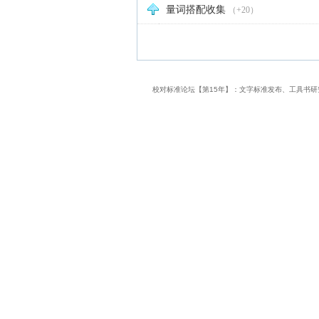
量词搭配收集
（+20）
校对标准论坛【第15年】：文字标准发布、工具书研究平台 粤