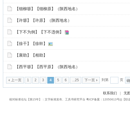
【细柳塬】【细柳原】（陕西地名）
【许塬】【许原】（陕西地名）
【下不为例】【下不违例】
【徐干】【徐幹】
【襄助】【相助】
【西平塬】【西平原】（陕西地名）
到第
页
上一页
1
2
3
4
5
6
...25
下一页
联系我们
|
无
校对标准论坛【第15年】：文字标准发布、工具书研究平台 粤ICP备案：12050613号|||【职业校