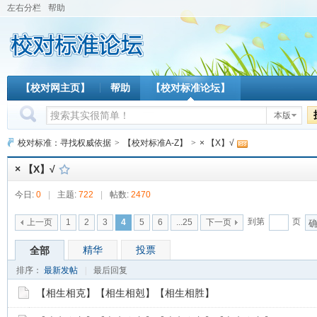
左右分栏
帮助
【校对网主页】
帮助
【校对标准论坛】
本版
校对标准：寻找权威依据
>
【校对标准A-Z】
>
× 【X】√
× 【X】√
今日:
0
|
主题:
722
|
帖数:
2470
到第
页
上一页
1
2
3
4
5
6
...25
下一页
精华
投票
全部
排序：
最新发帖
|
最后回复
【相生相克】【相生相剋】【相生相胜】