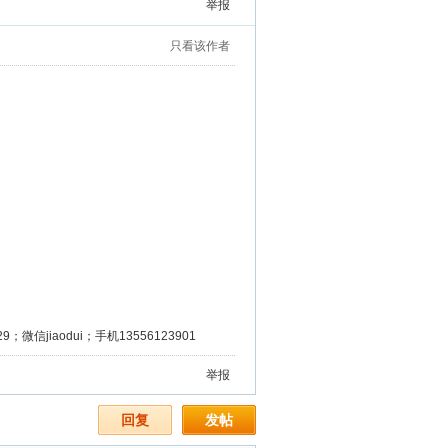
举报
只看该作者
微信jiaodui；手机13556123901
举报
回复
发帖