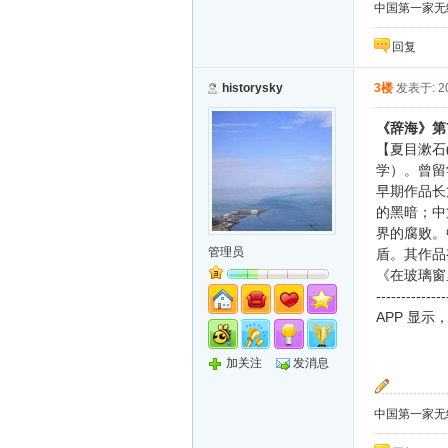
中国第一家无纸化
回复
historysky
3楼
发表于: 20
《辞海》第
【夏目漱石
学）。曾留
早期作品长
的黑暗；中
界的腐败。
管理员
盾。其作品
《在玻璃窗
--------------
APP
显示
加关注
发消息
中国第一家无纸化