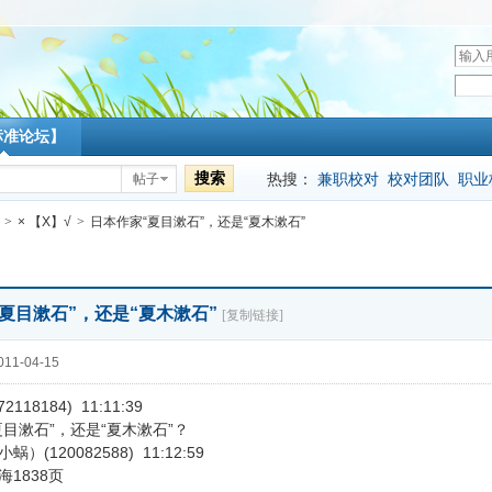
用
户
密
名
码
标准论坛】
搜索
热搜：
兼职校对
校对团队
职业
帖子
>
× 【X】√
>
日本作家“夏目漱石”，还是“夏木漱石”
夏目漱石”，还是“夏木漱石”
[复制链接]
11-04-15
118184) 11:11:39
夏目漱石”，还是“夏木漱石”？
）(120082588) 11:12:59
1838页