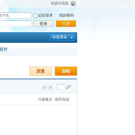
切换到宽版
记住登录
找回密码
登录
注册
快捷通道
校对
回复
发帖
只看楼主
倒序阅读