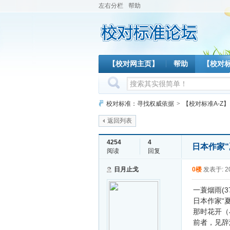
左右分栏
帮助
【校对网主页】
帮助
【校对
校对标准：寻找权威依据
>
【校对标准A-Z】
返回列表
4254
4
日本作家“
阅读
回复
日月止戈
0楼
发表于: 20
一蓑烟雨(372
日本作家“
那时花开（小蜗
前者，见辞海