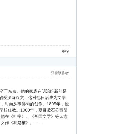
举报
只看该作者
，卒于东京。他的家庭在明治维新前是
即酷爱汉诗汉文，这对他日后成为文学
1895
友，时而从事俳句的创作。
年，他
1900
学校任教。
年，夏目漱石公费留
，他在《杜宇》、《帝国文学》等杂志
处女作《我是猫》。……