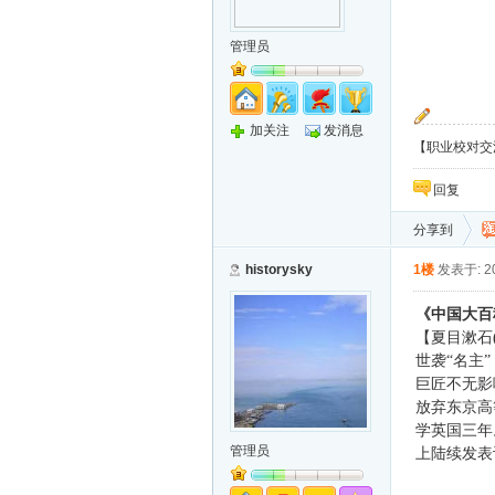
管理员
加关注
发消息
【职业校对交流
回复
分享到
historysky
1楼
发表于: 20
《中国大百
【夏目漱石
世袭“名主
巨匠不无影
放弃东京高
学英国三年
管理员
上陆续发表