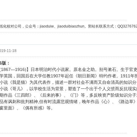
校对公司，公众号：jiaoduiw、jiaoduibiaozhun。郭站长联系方式：QQ32767629；
19-11-18
6
版：
1867—1916
(
)】日本明治时代小说家。原名金之助。别号漱石。生于官
1907
1911
学英国，回国后在大学任教
年起任《朝日新闻》特约作者。
年
小说《我是猫》为其代表作，描述一群对社会不满而又自命清高的知识分
小说《哥儿》，以学校生活为背景，塑造了一个出于个人义愤而反抗现实
期作品《三四郎》、《后来的事》、《门》等，多反映资产阶级知识分子
品有讽刺和批判精神,但有时流露悲观情绪，晚年作品《心》、《路边草
窗里面》、《偶有所感》等。