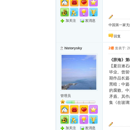
加关注
发消息
中国第一家无纸化
回复
historysky
2楼
发表于: 20
《辞海》第
【夏目漱石
毕业。曾留
期作品长篇
黑暗；中篇
的腐败。中
管理员
矛盾。其作
集《在玻璃
加关注
发消息