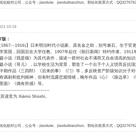
校对公司，公众号：jiaoduiw、jiaoduibiaozhun。郭站长联系方式：QQ32767629；
21-10-19
7
版：
1867
1916
(
—
)】日本明治时代小说家。原名金之助，别号漱石。生于官
1907
1911
学英国，回国后在大学任教。
年起任《朝日新闻》特约作者。
篇小说《我是猫》为其代表作，描述一群对社会不满而又自命清高的知识
篇小说《哥儿》，以学校生活为背景，塑造了一个出于个人义愤而反抗现
中期作品《三四郎》《后来的事》《门》等，多反映资产阶级知识分子对
有讽刺和批判精神，但有时流露悲观情绪，晚年作品《心》《路边草》《
里面》《偶有所感》等。
---------------------------------
Xiàmù Shùshí
，其读音为
。
校对公司，公众号：jiaoduiw、jiaoduibiaozhun。郭站长联系方式：QQ32767629；