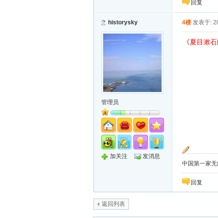
回复
historysky
4楼
发表于: 20
《
夏目漱石
管理员
加关注
发消息
中国第一家无纸化
回复
返回列表