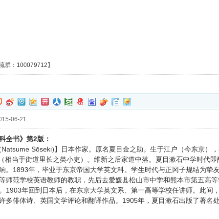
群：100079712】
15-06-21
2
科全书》第
版：
Natsume Sōseki
(
)】日本作家。原名夏目金之助。生于江户（今东京）
”（相当于街道里长之类小吏）。维新之后家道中落。夏目漱石中学时代
1893
响。
年，毕业于东京帝国大学英文科。学生时代与正冈子规结为挚
等师范学校英语教师的教职，先后去爱媛县松山市中学和熊本市第五高等
1903
。
年回到日本后，在东京大学英文系、第一高等学校任讲师。此间
1905
许多俳体诗、英国文学评论和翻译作品。
年，夏目漱石出版了著名