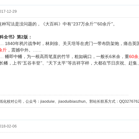
17-12-29
237
60
这种写法是没问题的，《大百科》中有“
万余斤”“
余斤”。
2
科全书》第
版：
1840
……
年鸦片战争时，林则徐、关天培等在虎门一带布防架炮，痛击英
余斤
，震撼中外。……
6
60
… 幡即中幡，为一根高而笔直的竹竿，粗如碗口，一般长
米余，重
余
长幡，上书“五谷丰登”、“天下太平”等吉祥字样，大都在节日庆祝、赶
校对公司，公众号：jiaoduiw、jiaoduibiaozhun。郭站长联系方式：QQ32767629；
18-02-06