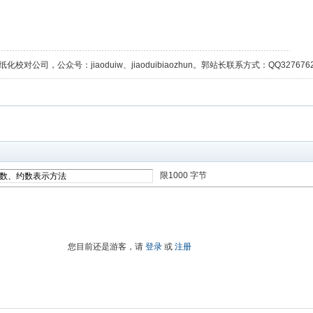
校对公司，公众号：jiaoduiw、jiaoduibiaozhun。郭站长联系方式：QQ32767629；
限1000 字节
进入高级模式
您目前还是游客，请
登录
或
注册