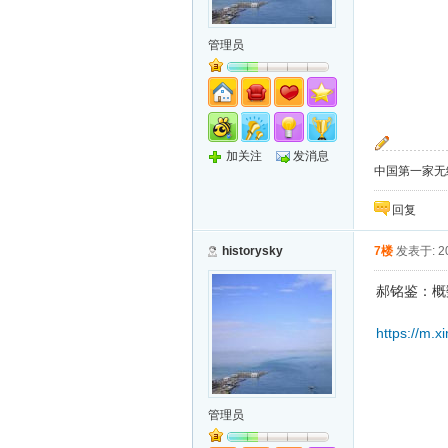
管理员
加关注
发消息
中国第一家无纸化
回复
historysky
7楼
发表于: 20
郝铭鉴：概
https://m.
管理员