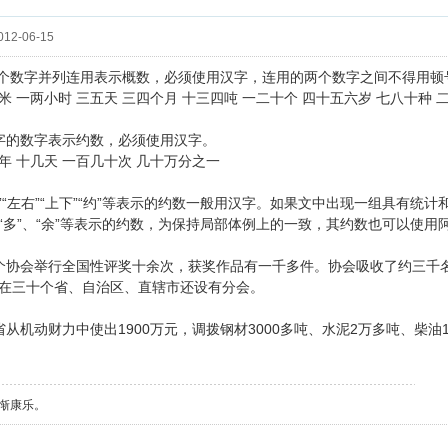
12-06-15
两个数字并列连用表示概数，必须使用汉字，连用的两个数字之间不得用顿号
米 一两小时 三五天 三四个月 十三四吨 一二十个 四十五六岁 七八十种 
几”字的数字表示约数，必须使用汉字。
年 十几天 一百几十次 几十万分之一
”“余”“左右”“上下”“约”等表示的约数一般用汉字。如果文中出现一组具有
“多”、“余”等表示的约数，为保持局部体例上的一致，其约数也可以使用
个协会举行全国性评奖十余次，获奖作品有一千多件。协会吸收了约三千
在三十个省、自治区、直辖市还设有分会。
省从机动财力中使出1900万元，调拨钢材3000多吨、水泥2万多吨、柴油
惭康乐。