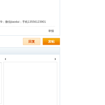
微信jiaodui；手机13556123901
举报
回复
发帖
上
下
一
一
个
个