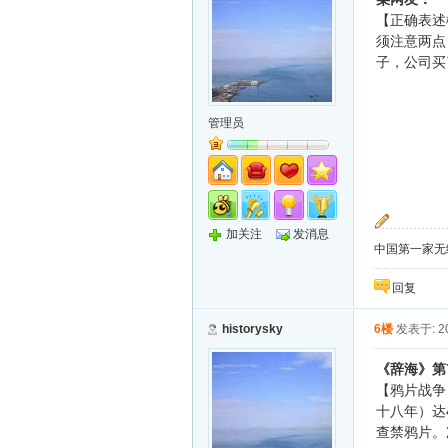
【正确表述
须注意两点
子，公司买
管理员
加关注
发消息
中国第一家无纸化
回复
historysky
6楼
发表于: 20
《辞海》第
【鸦片战争
十八年）达
查禁鸦片。