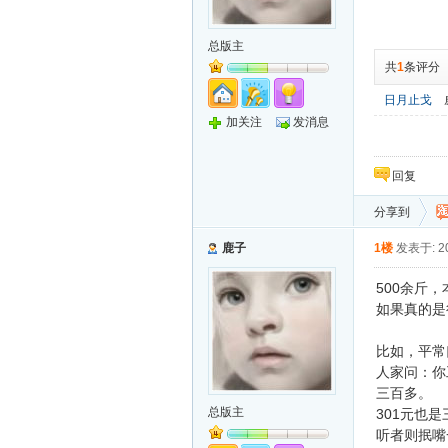
总版主
共
1
条评分
日月止戈
加关注
发消息
回复
分享到
鹿子
1楼
发表于: 20
500余斤
如果真的是
比如，平常
人家问：你
三百多。
总版主
301元也
听者则抿嘴