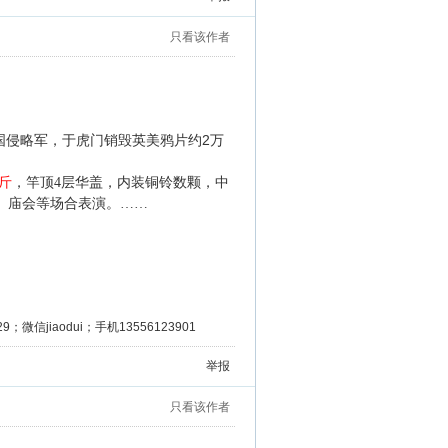
只看该作者
2
国侵略军，于虎门销毁英美鸦片约
万
斤
，竿顶4层华盖，内装铜铃数颗，中
集、庙会等场合表演。……
微信jiaodui；手机13556123901
举报
只看该作者