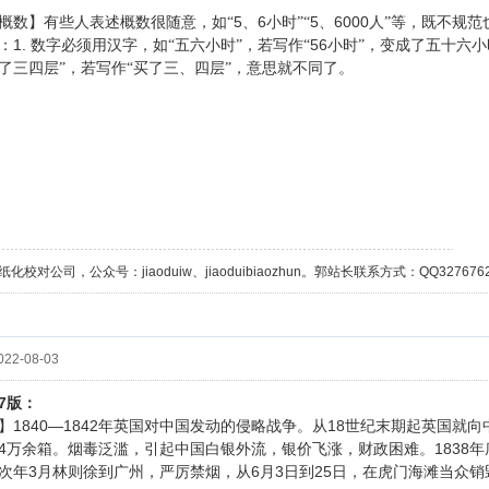
5、6
5、6000人
概数】有些人表述概数很随意，如“
小时”“
”等，既不规范
1.
56
：
数字必须用汉字，如“五六小时”，若写作“
小时”，变成了五十六小
了三四层”，若写作“买了三、四层”，意思就不同了。
校对公司，公众号：jiaoduiw、jiaoduibiaozhun。郭站长联系方式：QQ32767629；
22-08-03
7
版：
1840—1842
18
】
年英国对中国发动的侵略战争。从
世纪末期起英国就向
4
1838
万余箱。烟毒泛滥，引起中国白银外流，银价飞涨，财政困难。
年
3
6
3
25
次年
月林则徐到广州，严厉禁烟，从
月
日到
日，在虎门海滩当众销