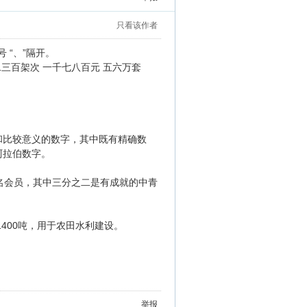
只看该作者
 “、”隔开。
二三百架次 一千七八百元 五六万套
统计和比较意义的数字，其中既有精确数
阿拉伯数字。
名会员，其中三分之二是有成就的中青
1400吨，用于农田水利建设。
举报