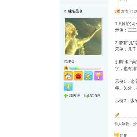
独惭昆仑
3楼
发表于: 20
1 相邻的
示例：二三
2 带有“
示例：几千
管理员
3 用“多
字，也有用
示例1：这
年。另外，
加关注
发消息
示例2：该
吾人咏歌，独
回复