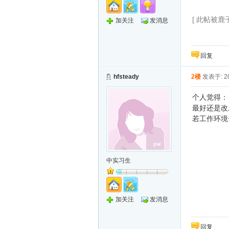
[ 此帖被鹿子在
加关注
发消息
回复
hfsteady
2楼
发表于: 20
个人觉得：
最好还是改
若工作环境
中实习生
加关注
发消息
回复