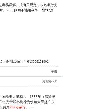
也容易误解。按有关规定，表述概数尤
。2.
时
二数间不能用顿号，如“那房
微信jiaodui；手机13556123901
举报
只看该作者
1838
中国输出大量鸦片，
年（清道光
底道光帝派林则徐为钦差大臣赴广东
237
毁鸦片
万余斤
。……