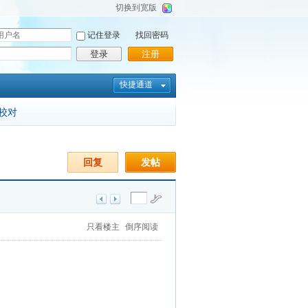
切换到宽版
记住登录
找回密码
登录
注册
快捷通道
校对
回复
发帖
只看楼主
倒序阅读