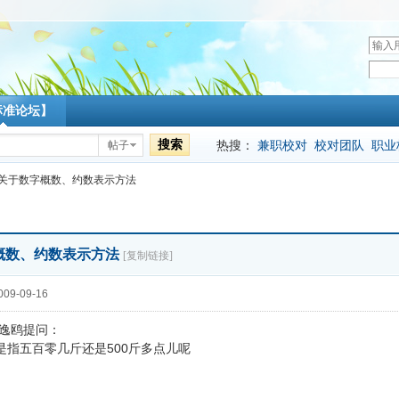
用
户
密
名
码
标准论坛】
搜索
热搜：
兼职校对
校对团队
职业
帖子
关于数字概数、约数表示方法
概数、约数表示方法
[复制链接]
09-09-16
逸鸥提问：
：是指五百零几斤还是500斤多点儿呢