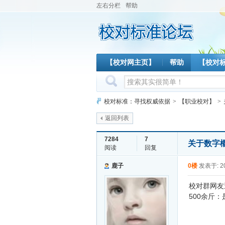
左右分栏
帮助
【校对网主页】
帮助
【校对
校对标准：寻找权威依据
>
【职业校对】
>
返回列表
7284
7
关于数字
阅读
回复
鹿子
0楼
发表于: 20
校对群网友
500余斤