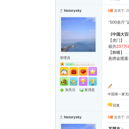
historysky
4楼
发表于: 20
500
“
余斤”
《中国大百
【虎门】
237
箱共
万
【舞幡】…
管理员
悬绣金图案
加关注
发消息
中国第一家无纸化
回复
historysky
5楼
发表于: 20
某网友：