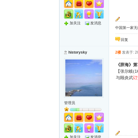
加关注
发消息
中国第一家无纸化
回复
historysky
2楼
发表于: 20
《辞海》第
1
【张尔岐(
与顾炎武
订
管理员
加关注
发消息