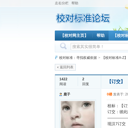
左右分栏
帮助
【校对网主页】
帮助
【校对
校对标准：寻找权威依据
>
【校对标准A-Z】
返回列表
1422
2
【订交】
阅读
回复
鹿子
0楼
发表于: 20
校标：【订
订交：彼此
—————
现汉7订交