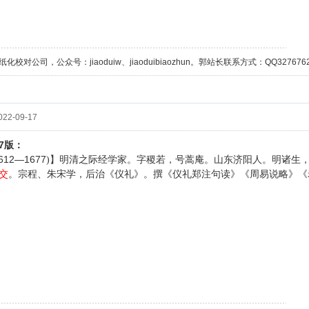
校对公司，公众号：jiaoduiw、jiaoduibiaozhun。郭站长联系方式：QQ32767629；
22-09-17
7
版：
612—1677
)】明清之际经学家。字稷若，号蒿庵。山东济阳人。明诸生
交
。宗程、朱宋学，后治《仪礼》。撰《仪礼郑注句读》《周易说略》《