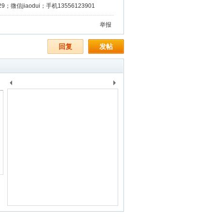
微信jiaodui；手机13556123901
举报
回复
发帖
上
下
一
一
个
个