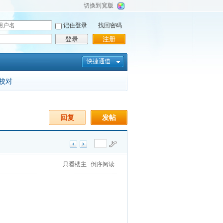
切换到宽版
记住登录
找回密码
登录
注册
快捷通道
校对
回复
发帖
只看楼主
倒序阅读