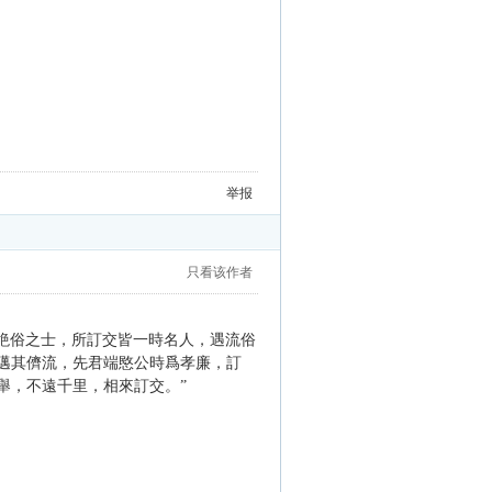
举报
只看该作者
介絶俗之士，所訂交皆一時名人，遇流俗
，邁其儕流，先君端愍公時爲孝廉，訂
舉，不遠千里，相來訂交。”