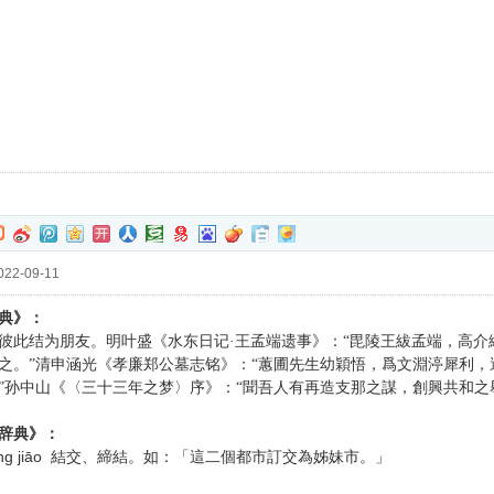
22-09-11
典》：
彼此结为朋友。明叶盛《水东日记·王孟端遗事》：“毘陵王紱孟端，高
之。”清申涵光《孝廉郑公墓志铭》：“蕙圃先生幼穎悟，爲文淵渟犀利
”孙中山《〈三十三年之梦〉序》：“聞吾人有再造支那之謀，創興共和之
辞典》：
ng jiāo
結交、締結。如：「這二個都市訂交為姊妹市。」