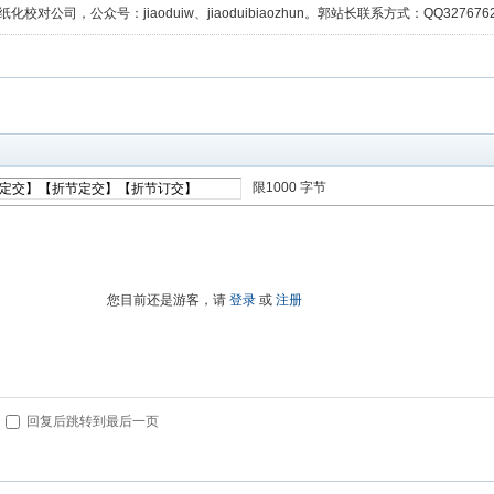
校对公司，公众号：jiaoduiw、jiaoduibiaozhun。郭站长联系方式：QQ32767629；
限1000 字节
进入高级模式
您目前还是游客，请
登录
或
注册
回复后跳转到最后一页