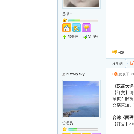
总版主
加关注
发消息
回复
分享到
historysky
1楼
发表于: 20
《汉语大词
【訂交】谓
輩輒白眼視
交稱莫逆。
台湾《国语
管理员
dì
【訂交】