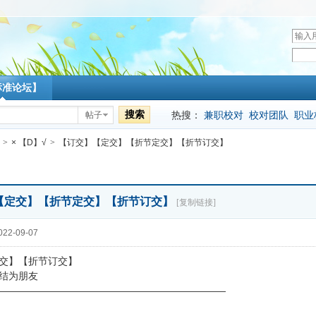
用
户
密
名
码
标准论坛】
搜索
热搜：
兼职校对
校对团队
职业
帖子
>
× 【D】√
>
【订交】【定交】【折节定交】【折节订交】
【定交】【折节定交】【折节订交】
[复制链接]
22-09-07
交】【折节订交】
结为朋友
———————————————————————