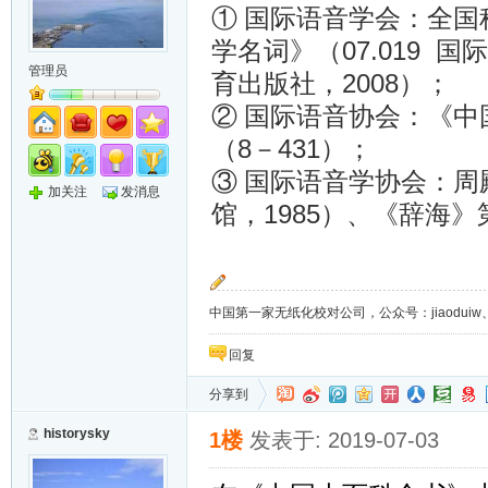
①
国际语音学会：
全国
07.019
学名词》（
国际
管理员
2008
育出版社，
）；
②
国际语音协会：《中
8
431
（
－
）；
③
国际语音学协会：周
加关注
发消息
1985
馆，
）、《辞海》
中国第一家无纸化校对公司，公众号：jiaoduiw、jia
回复
分享到
historysky
1楼
发表于: 2019-07-03