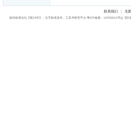
联系我们
|
无
校对标准论坛【第15年】：文字标准发布、工具书研究平台 粤ICP备案：12050613号|||【职业校