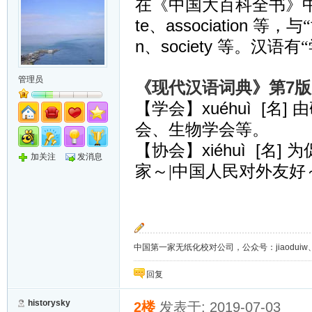
在《中国大百科全书》中
te、association
等，与
n、society
等。汉语有“
管理员
7
《现代汉语词典》第
版
xuéhuì [名]
【学会】
由
会、生物学会等。
xiéhuì [名]
【协会】
为
加关注
发消息
家～|中国人民对外友好
中国第一家无纸化校对公司，公众号：jiaoduiw、jia
回复
historysky
2楼
发表于: 2019-07-03