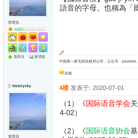
語音的字母。也稱為「
管理员
加关注
发消息
中国第一家无纸化校对公司，公众号：jiaoduiw、jia
回复
historysky
4楼
发表于: 2020-07-01
（1）
《
国际语音学会
关
4-02
）
（2）
《
国际语音协会
基
管理员