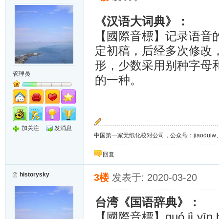
《汉语大词典》：
【國際音標】记录语音
定初稿，后经多次修改
形，少数采用别种字母
管理员
的一种。
加关注
发消息
中国第一家无纸化校对公司，公众号：jiaoduiw、jia
回复
historysky
3楼
发表于: 2020-03-20
台湾《国语辞典》：
guó jì yīn
【國際音標】