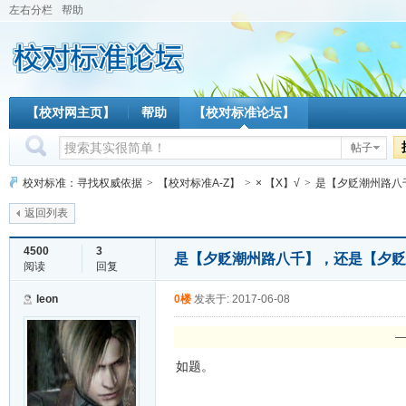
左右分栏
帮助
【校对网主页】
帮助
【校对标准论坛】
帖子
校对标准：寻找权威依据
>
【校对标准A-Z】
>
× 【X】√
>
是【夕贬潮州路八千
返回列表
4500
3
是【夕贬潮州路八千】，还是【夕贬
阅读
回复
leon
0楼
发表于: 2017-06-08
—
如题。