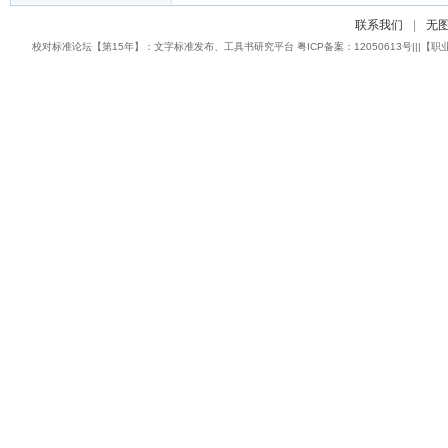
联系我们
|
无
校对标准论坛【第15年】：文字标准发布、工具书研究平台 粤ICP备案：12050613号|||【职业校