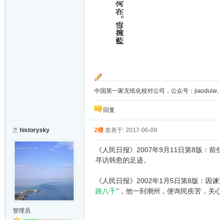
中国第一家无纸化校对公司，公众号：jiaoduiw、jia
回复
historysky
2楼
发表于: 2017-06-09
2007
9
11
8
《人民日报》
年
月
日第
版：前
寻访韩愈的足迹。
2002
1
5
8
《人民日报》
年
月
日第
版：因谏
路八千
”，他一到潮州，便询民疾苦，关
管理员