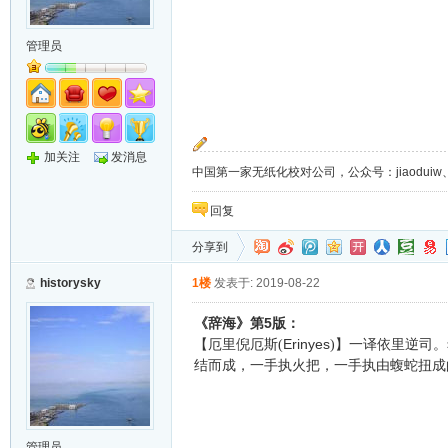
管理员
加关注
发消息
中国第一家无纸化校对公司，公众号：jiaoduiw、jia
回复
分享到
historysky
1楼
发表于: 2019-08-22
5
《辞海》第
版：
Erinyes
【厄里倪厄斯(
)】一译依里逆司
结而成，一手执火把，一手执由蝮蛇扭成
管理员