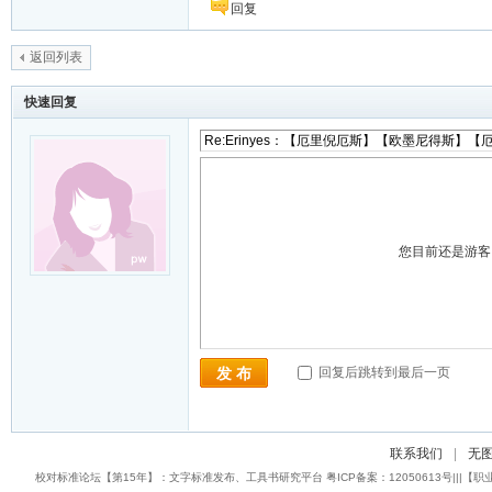
回复
返回列表
快速回复
您目前还是游
回复后跳转到最后一页
发 布
联系我们
|
无
校对标准论坛【第15年】：文字标准发布、工具书研究平台 粤ICP备案：12050613号|||【职业校