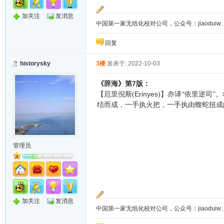
加关注
发消息
中国第一家无纸化校对公司，公众号：jiaoduiw、jia
回复
historysky
3楼
发表于: 2022-10-03
7
《辞海》第
版：
Erinyes
【厄里倪斯(
)】亦译“依里逆司
结而成，一手执火把，一手执由蝮蛇扭成
管理员
加关注
发消息
中国第一家无纸化校对公司，公众号：jiaoduiw、jia