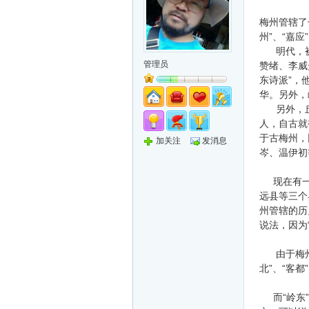
梅州管辖了
州”、“嘉应
明代，被
管理员
赞绪、李威
东诗派”，
华。另外，
另外，丘逢
人，自古就
于古梅州，
加关注
发消息
岑、温伊初
现在有一小
远县等三个
州管辖的历
说法，因为
由于梅州七
北”、“客
而“岭东”