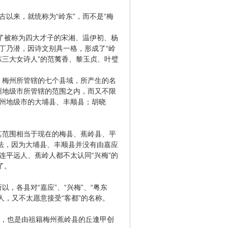
以来，就统称为“岭东”，而不是“梅
了被称为四大才子的宋湘、温伊初、杨
丁乃潜，因诗文别具一格，形成了“岭
东三大女诗人”的范荑香、黎玉贞、叶璧
。梅州所管辖的七个县域，所产生的名
梅州地级市所管辖的范围之内，而又不限
州地级市的大埔县、丰顺县；胡晓
范围相当于现在的梅县、蕉岭县、平
法，因为大埔县、丰顺县并没有由嘉应
平远人、蕉岭人都不太认同“兴梅”的
了。
各县对“嘉应”、“兴梅”、“粤东
人，又不太愿意接受“客都”的名称。
，也是由祖籍梅州蕉岭县的丘逢甲创