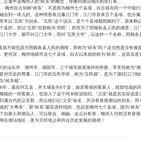
，丘逢甲是梅州人把“岭东”的概念，传播到潮汕地区的先行者。
州自古别称“岭东”，不是因为梅州七个县域，自古就在同一个中级行
融合到一块儿的。这种情形有点像江门市，江门市原来五个县域，也分属
常常以“五邑”为别名。“五邑”这个说法，是个个县域都照顾到了。原来
个县的，所以“五邑”也曾称为“四邑”，然而为了照顾各县人民的感受，江
江门大学，都不叫江门大学，而叫“五邑大学”，以这样一个名称，照顾各
不能也因为照顾各县人民的感情，而称为“岭东”吗？这当然是没有难
。更何况，梅州地级市这七个县域，自古以来就统称为“岭东”，这其实是
汕头市、潮州市、揭阳市，三个城市旅居海外的侨胞，常常统称为“潮州
是对历史的尊重。江门市的五邑华侨，称为“五邑籍”，是为了团结江门地
为“岭东籍”。
6年，嘉应州五县，并大埔县共6个县，旅居香港的客家人，就曾结成的同乡
顺籍的一些客家人，也加入了这个同乡联谊组织。“义安”就是其实应该是
归属古代的义安郡，所以他们以“义安”命名，并没有冒领潮汕的别名。而
成的“大粤东”，那“岭东”最应该特指的，也还是梅州七个县域，因为“岭
了自家人和潮汕人，可以联合、相融。这么分析来，梅州人仍然没有冒领潮
用在潮汕地区，更为天经地义和符合历史发展的规律！