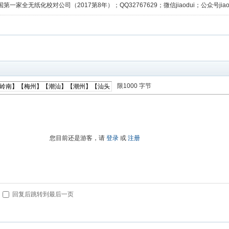
第一家全无纸化校对公司（2017第8年）；QQ32767629；微信jiaodui；公众号jiaodu
限1000 字节
进入高级模式
您目前还是游客，请
登录
或
注册
回复后跳转到最后一页