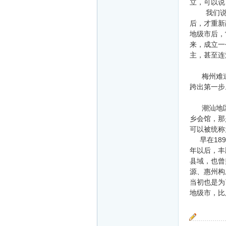
立，可以说
我们说：梅
后，才重新
地级市后，
来，成立一
主，甚至连
梅州难道就
跨出第一步
潮汕地区的
乡会馆，那
可以被统称
早在189
年以后，丰
县域，也曾
源、惠州构
当初也是为
地级市，比