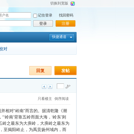
切换到宽版
记住登录
找回密码
登录
注册
快捷通道
校对
回复
发帖
只看楼主
倒序阅读
别并相对“岭南”而言的。据清乾隆《潮
‘岭南’背靠五岭而面大海，‘岭东’则
五岭之最东为大庾岭，大庾岭之最东为
，至揭阳岭止，为禹贡扬州域内，而