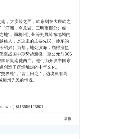
岭之南，大庾岭之西，岭东则在大庾岭之
汀（汀洲，今龙岩、三明市部分）虔
之地”，而梅州汀州等则属岭东地域的
越族人，是这里的主要先民。岭东的
今绍兴）为都，地处滨海，颇得渔盐
至战国中期势趋衰微，至公元前306
于战国后期南徙两广。他们为开发中国东
道创造了辉煌灿烂的中华文化。
界处”，“皆土田之 ”，边境虽有高
域梅州先民的情况。
iw；手机13556123901
举报