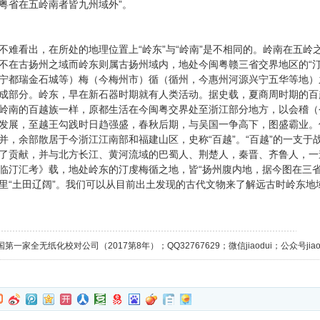
粤省在五岭南者皆九州域外”。
不难看出，在所处的地理位置上“岭东”与“岭南”是不相同的。岭南在五
不在古扬州之域而岭东则属古扬州域内，地处今闽粤赣三省交界地区的“
宁都瑞金石城等）梅（今梅州市）循（循州，今惠州河源兴宁五华等地）
成部分。岭东，早在新石器时期就有人类活动。据史载，夏商周时期的百
岭南的百越族一样，原都生活在今闽粤交界处至浙江部分地方，以会稽（
发展，至越王勾践时日趋强盛，春秋后期，与吴国一争高下，图盛霸业。但
并，余部散居于今浙江江南部和福建山区，史称“百越”。“百越”的一支
了贡献，并与北方长江、黄河流域的巴蜀人、荆楚人，秦晋、齐鲁人，一
临汀汇考》载，地处岭东的汀虔梅循之地，皆“扬州腹内地，据今图在三省交
里“土田辽阔”。我们可以从目前出土发现的古代文物来了解远古时岭东地
第一家全无纸化校对公司（2017第8年）；QQ32767629；微信jiaodui；公众号jiaodu