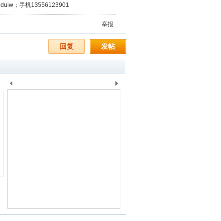
iw；手机13556123901
举报
回复
发帖
上
下
一
一
个
个