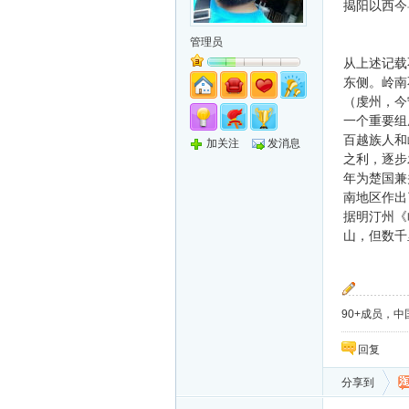
揭阳以西今
管理员
从上述记载
东侧。岭南
（虔州，今
一个重要组
百越族人和
加关注
发消息
之利，逐步
年为楚国兼
南地区作出
据明汀州《
山，但数千
90+成员，中国
回复
分享到