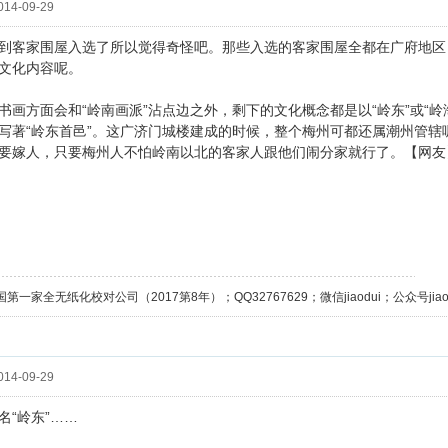
14-09-29
到客家围屋入选了所以觉得奇怪吧。那些入选的客家围屋全都在广府地区
文化内容呢。
书画方面会和“岭南画派”沾点边之外，剩下的文化概念都是以“岭东”或“
写著“岭东首邑”。这广济门城楼建成的时候，整个梅州可都还属潮州管辖
要嫁人，只要梅州人不怕岭南以北的客家人跟他们闹分家就行了。【网友
第一家全无纸化校对公司（2017第8年）；QQ32767629；微信jiaodui；公众号jiaodu
14-09-29
名“岭东”……