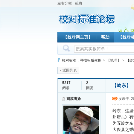
左右分栏
帮助
【校对网主页】
帮助
【校对
校对标准：寻找权威依据
>
【地理】
>
【岭
返回列表
5217
2
【岭东】
阅读
回复
朔漠鹰扬
0楼
发表于: 20
岭东，这里
州府志》有
为五岭之东
大庾县之秉