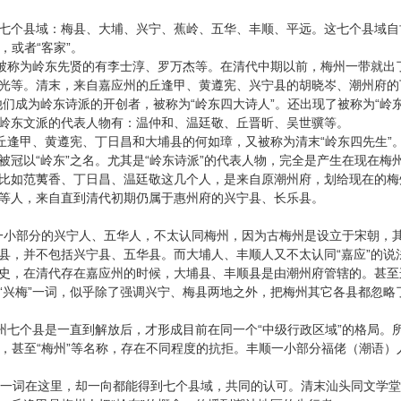
七个县域：梅县、大埔、兴宁、蕉岭、五华、丰顺、平远。这七个县域自古
”，或者“客家”。
称为岭东先贤的有李士淳、罗万杰等。在清代中期以前，梅州一带就出
光等。清末，来自嘉应州的丘逢甲、黄遵宪、兴宁县的胡晓岑、潮州府的
他们成为岭东诗派的开创者，被称为“岭东四大诗人”。还出现了被称为“岭
岭东文派的代表人物有：温仲和、温廷敬、丘晋昕、吴世骥等。
甲、黄遵宪、丁日昌和大埔县的何如璋，又被称为清末“岭东四先生”
被冠以“岭东”之名。尤其是“岭东诗派”的代表人物，完全是产生在现在
比如范荑香、丁日昌、温廷敬这几个人，是来自原潮州府，划给现在的梅
等人，来自直到清代初期仍属于惠州府的兴宁县、长乐县。
部分的兴宁人、五华人，不太认同梅州，因为古梅州是设立于宋朝，其
县，并不包括兴宁县、五华县。而大埔人、丰顺人又不太认同“嘉应”的说
史，在清代存在嘉应州的时候，大埔县、丰顺县是由潮州府管辖的。甚至连
“兴梅”一词，似乎除了强调兴宁、梅县两地之外，把梅州其它各县都忽略
个县是一直到解放后，才形成目前在同一个“中级行政区域”的格局。所以，
都”，甚至“梅州”等名称，存在不同程度的抗拒。丰顺一小部分福佬（潮语）
一词在这里，却一向都能得到七个县域，共同的认可。清末汕头同文学堂