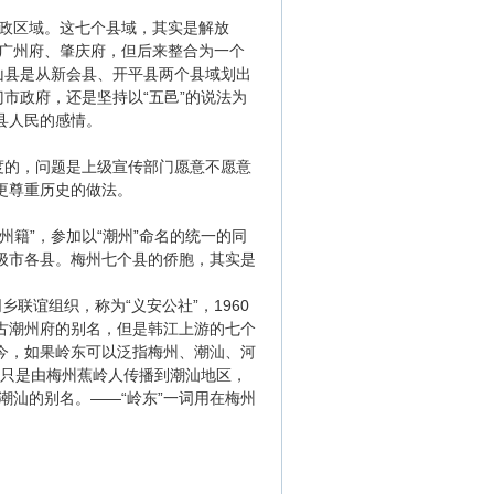
政区域。这七个县域，其实是解放
广州府、肇庆府，但后来整合为一个
鹤山县是从新会县、开平县两个县域划出
门市政府，还是坚持以“五邑”的说法为
县人民的感情。
度的，问题是上级宣传部门愿意不愿意
更尊重历史的做法。
籍”，参加以“潮州”命名的统一的同
级市各县。梅州七个县的侨胞，其实是
联谊组织，称为“义安公社”，1960
古潮州府的别名，但是韩江上游的七个
今，如果岭东可以泛指梅州、潮汕、河
东”只是由梅州蕉岭人传播到潮汕地区，
汕的别名。——“岭东”一词用在梅州