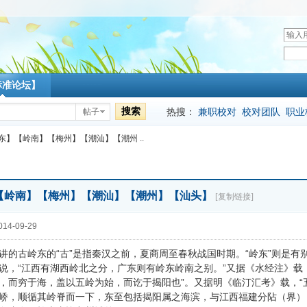
用
户
密
名
码
标准论坛】
搜索
热搜：
兼职校对
校对团队
职业
帖子
东】【岭南】【梅州】【潮汕】【潮州 ..
【岭南】【梅州】【潮汕】【潮州】【汕头】
[复制链接]
14-09-29
讲的古岭东的“古”是指秦汉之前，夏商周至春秋战国时期。“岭东”则是有
说，“江西有湖西岭北之分，广东则有岭东岭南之别。”又据《水经注》载，“
，而穷于海，盖以五岭为始，而讫于揭阳也”。又据明《临汀汇考》载，“
峤，顺循其岭脊而一下，东至包括揭阳属之海滨，与江西福建分阽（界）