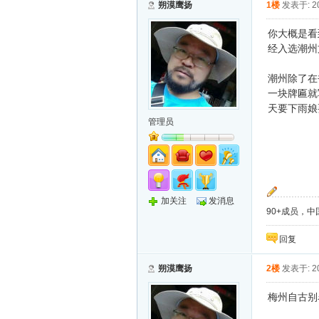
朔漠鹰扬
1楼
发表于: 20
你大概是看
经入选潮州
潮州除了在
一块牌匾就
天要下雨娘
管理员
加关注
发消息
90+成员，中国
回复
朔漠鹰扬
2楼
发表于: 20
梅州自古别