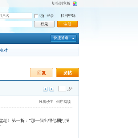
切换到宽版
记住登录
找回密码
登录
注册
快捷通道
校对
回复
发帖
只看楼主
倒序阅读
堂老》第一折：“那一個出得他摑打撾
”