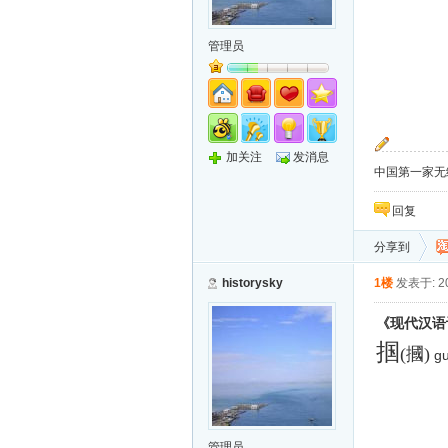
管理员
加关注
发消息
中国第一家无纸化
回复
分享到
historysky
1楼
发表于: 20
《现代汉语
掴
(摑)
gu
管理员