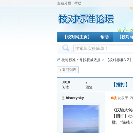
左右分栏
帮助
【校对网主页】
帮助
【校对
校对标准：寻找权威依据
>
【校对标准A-Z】
返回列表
3010
2
【掴打】
阅读
回复
historysky
0楼
发表于: 20
《汉语大词
【摑打】批
揉。”陈残