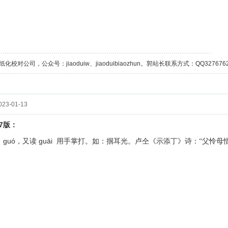
校对公司，公众号：jiaoduiw、jiaoduibiaozhun。郭站长联系方式：QQ32767629；
23-01-13
7
版：
〕
ɡuó
guāi
，又读
用手掌打。如：掴耳光。卢仝《示添丁》诗：“父怜母惜