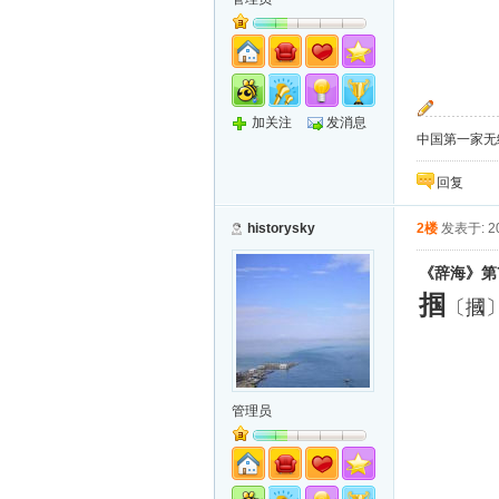
加关注
发消息
中国第一家无纸化
回复
historysky
2楼
发表于: 20
《辞海》第
掴
〔摑
管理员