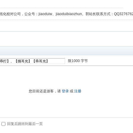
校对公司，公众号：jiaoduiw、jiaoduibiaozhun。郭站长联系方式：QQ32767629；
限1000 字节
进入高级模式
您目前还是游客，请
登录
或
注册
回复后跳转到最后一页