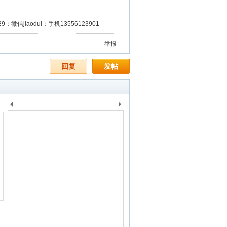
微信jiaodui；手机13556123901
举报
回复
发帖
上
下
一
一
个
个