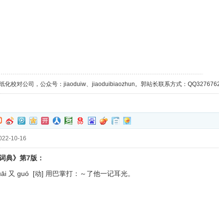
校对公司，公众号：jiaoduiw、jiaoduibiaozhun。郭站长联系方式：QQ32767629；
22-10-16
7
词典》第
版：
āi
guó [动]
又
用巴掌打：～了他一记耳光。