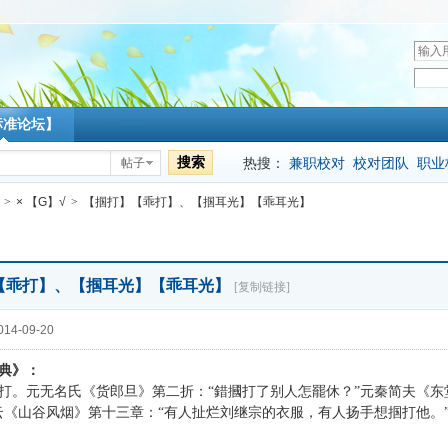
用
户
密
名
码
标准论坛】
搜索
热搜：
兼职校对
校对团队
职业
帖子
>
× 【G】√
>
【掴打】【乖打】、【掴耳光】【乖耳光】
【乖打】、【掴耳光】【乖耳光】
[复制链接]
14-09-20
典》：
打。元无名氏《货郎旦》第二折：“錯摑打了别人怎罷休？”元秦简夫《东
云《山谷风烟》第十三章：“有人扯烂刘继宗的衣服，有人扬手想掴打他。