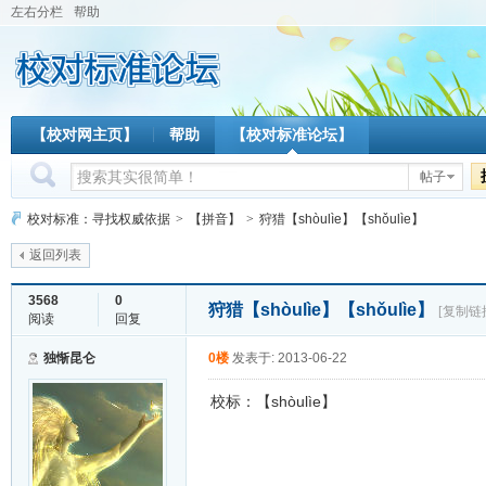
左右分栏
帮助
【校对网主页】
帮助
【校对标准论坛】
帖子
校对标准：寻找权威依据
>
【拼音】
>
狩猎【shòulìe】【shǒulìe】
返回列表
3568
0
狩猎【shòulìe】【shǒulìe】
[复制链
阅读
回复
独惭昆仑
0楼
发表于: 2013-06-22
校标：【shòulìe】