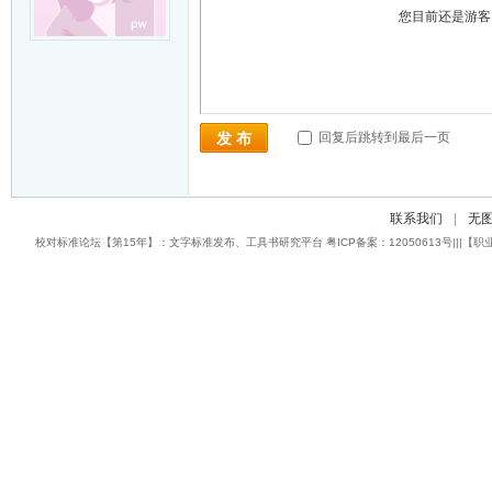
您目前还是游
回复后跳转到最后一页
发 布
联系我们
|
无
校对标准论坛【第15年】：文字标准发布、工具书研究平台 粤ICP备案：12050613号|||【职业校