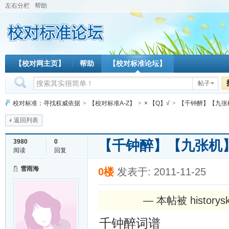
左右分栏
帮助
【校对网主页】
帮助
【校对标准论坛】
帖子
校对标准：寻找权威依据
>
【校对标准A-Z】
>
× 【Q】√
>
【千钟醉】【九张
返回列表
【千钟醉】【九张机
3980
0
阅读
回复
雪雨海
0楼
发表于: 2011-11-25
— 本帖被 history
千钟醉词谱