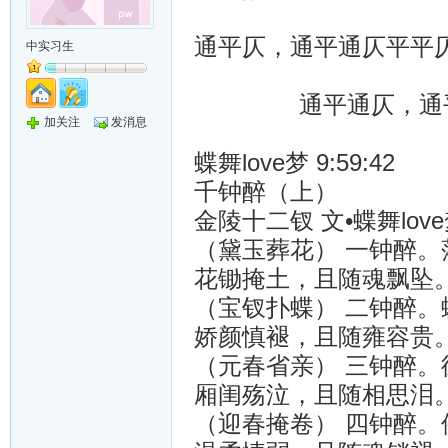
通平仄，通平通仄平平
中实习生
通平通仄，通平通
加关注
发消息
蝶舞love梦 9:59:42
千钟醉（上）
金陵十二钗 文•蝶舞lov
（黛玉葬花） 一钟醉
花锄掩土，且随魂飘坠
（宝钗扑蝶） 二钟醉
娇颜慎褪，且随雍容贵
（元春省亲） 三钟醉
厢闺殇泣，且随相思泪
（迎春掩卷） 四钟醉