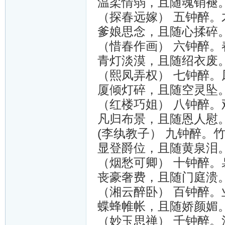
温柔情弱，且随魂销褪
（探春远嫁） 五钟醉
爹娘思念，且随心揉碎
（惜春作画） 六钟醉
青灯淡漠，且随绍衣废
（熙凤弄权） 七钟醉
厦倾灯碎，且随空灵坠
（红楼巧姐） 八钟醉
凡归布景，且随恩人慰
(李纨教子） 九钟醉。
显登爵位，且随黄泉泪
（烟愁可卿） 十钟醉
丧豪奢费，且随门庭溃
（湘云醉卧） 百钟醉
蝶蜂帷帐，且随娇颜媚
（妙玉思禅） 千钟醉