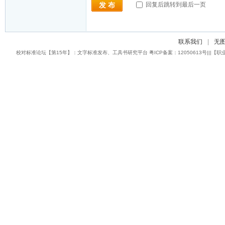
回复后跳转到最后一页
发 布
联系我们
|
无
校对标准论坛【第15年】：文字标准发布、工具书研究平台 粤ICP备案：12050613号|||【职业校