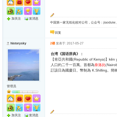
加关注
发消息
中国第一家无纸化校对公司，公众号：jiaoduiw、jia
回复
historysky
2楼
发表于: 2017-05-27
台湾《国语辞典》：
Republic of Kenya
】kěn 
【肯亞共和國(
)
Nairob
人口約二千一百萬。首都為
奈洛比
(
K.Shilling
訂該日為國慶日。幣制為
。簡
管理员
加关注
发消息