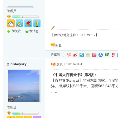
管理员
加关注
发消息
【职业校对交流群：100079712】
回复
分享到
historysky
1楼
发表于: 2016-01-15
2
《中国大百科全书》第
版：
Kenya
【肯尼亚(
)】非洲东部国家。全称
536
582 646
洋。海岸线长
千米。面积
平
……
管理员