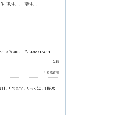
也作「剽悍」、「驃悍」。
微信jiaodui；手机13556123901
举报
只看该作者
势便利，介冑剽悍，可与守近，利以攻