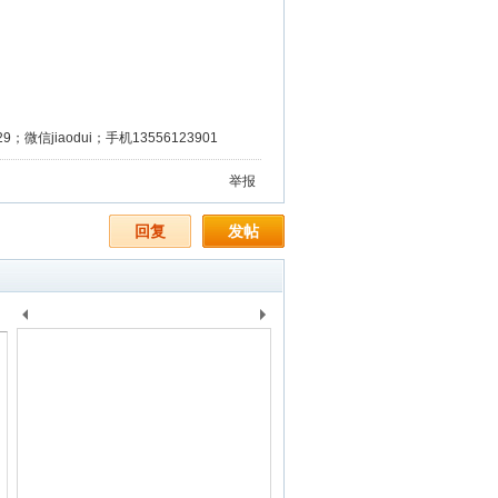
微信jiaodui；手机13556123901
举报
回复
发帖
上
下
一
一
个
个