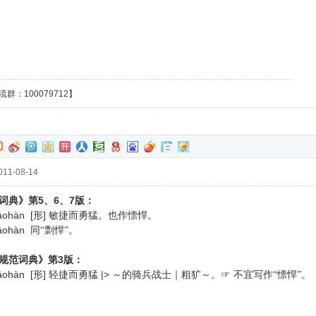
群：100079712】
11-08-14
5、6、7
词典》第
版：
āohàn [形]
敏捷而勇猛。也作慓悍。
iāohàn
同“剽悍”。
3
规范词典》第
版：
āohàn [形]
|>
轻捷而勇猛
～的骑兵战士｜粗犷～。
☞
不宜写作“慓悍”。