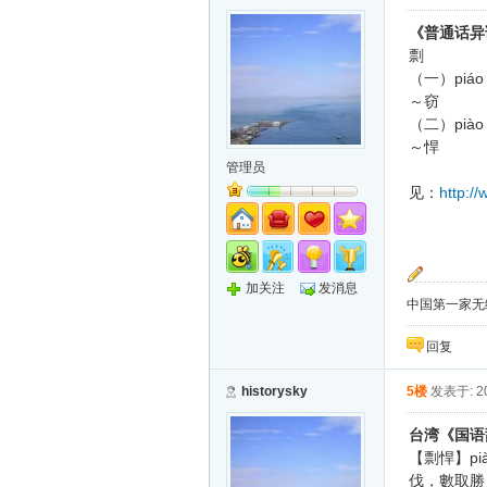
《普通话异
剽
piáo
（一）
～窃
piào
（二）
～悍
管理员
http:/
见：
加关注
发消息
中国第一家无纸化
回复
historysky
5楼
发表于: 20
台湾《国语
pi
【剽悍】
伐，數取勝