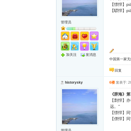
pi
【慓悍】
pi
【驃悍】
管理员
加关注
发消息
中国第一家无纸化
回复
historysky
6楼
发表于: 20
《辞海》第
【剽悍】亦
远。”
【慓悍】同
【僄悍】同
管理员