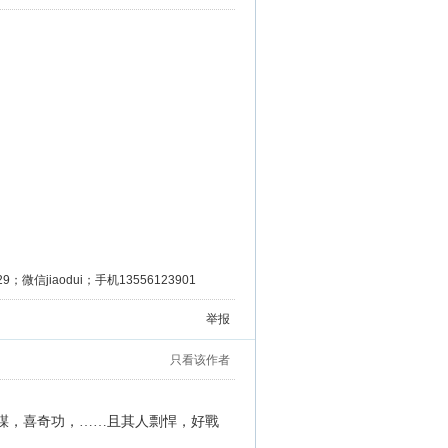
微信jiaodui；手机13556123901
举报
只看该作者
策謀，喜奇功，……且其人剽悍，好戰