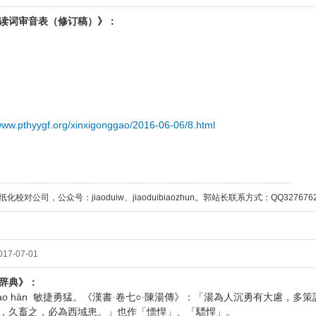
读词审音表（修订稿）》：
/www.pthyygf.org/xinxigonggao/2016-06-06/8.html
校对公司，公众号：jiaoduiw、jiaoduibiaozhun。郭站长联系方式：QQ32767629；
17-07-01
辞典》：
ào hàn
敏捷勇猛。《漢書·卷七○·陳湯傳》：「湯為人沉勇有大慮，多
，久畜之，必為西域患。」也作「慓悍」、「驃悍」。