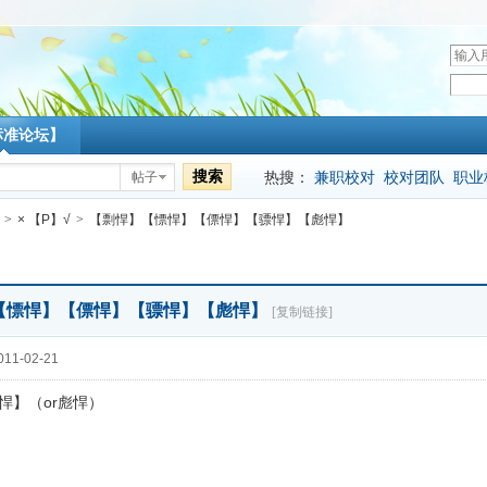
用
户
密
名
码
标准论坛】
搜索
热搜：
兼职校对
校对团队
职业
帖子
>
× 【P】√
>
【剽悍】【慓悍】【僄悍】【骠悍】【彪悍】
【慓悍】【僄悍】【骠悍】【彪悍】
[复制链接]
11-02-21
悍】（or彪悍）