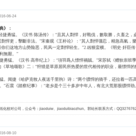
16-06-24
典》：
.轻捷勇猛。《汉书·陈汤传》：“且其人剽悍，好戰伐，數取勝，久畜之，必
選剽悍吏，擊斷非法。”宋秦观《王朴论》：“其人剽悍彊忍，精急高氣，樂
看你们这地方山势险恶，民风一定剽悍轻生。”2.凶狠蛮横。《明史·奸臣传
利無厭。”
捷勇猛。《汉书·高帝纪上》：“項羽爲人慓悍禍賊。”宋苏轼《赠狄崇班
的《草地颂歌》二：“狩猎是草原居民所热爱的世代相传的职业，最慓悍
猛。闻捷《哈萨克牧人夜送千里驹》诗：“两个骠悍的骑手，还拉着一匹
。”石震《踏察纪事》：“老乡是个三十多岁中年人，有北大荒那股骠悍劲
校对公司，公众号：jiaoduiw、jiaoduibiaozhun。郭站长联系方式：QQ32767629；
16-08-10