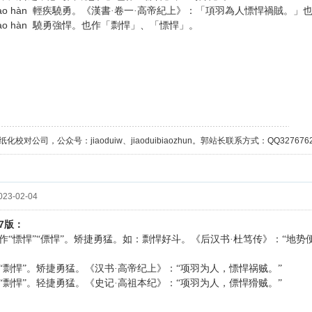
ào hàn
輕疾驍勇。《漢書·卷一·高帝紀上》：「項羽為人慓悍禍賊。」
ào hàn
驍勇強悍。也作「剽悍」、「慓悍」。
校对公司，公众号：jiaoduiw、jiaoduibiaozhun。郭站长联系方式：QQ32767629；
23-02-04
7
版：
作“慓悍”“僄悍”。矫捷勇猛。如：剽悍好斗。《后汉书·杜笃传》：“地
“剽悍”。矫捷勇猛。《汉书·高帝纪上》：“项羽为人，慓悍祸贼。”
“剽悍”。轻捷勇猛。《史记·高祖本纪》：“项羽为人，僄悍猾贼。”