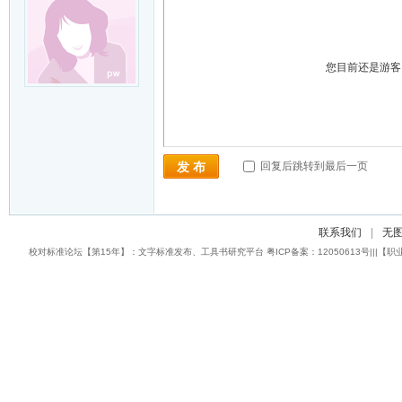
您目前还是游
回复后跳转到最后一页
发 布
联系我们
|
无
校对标准论坛【第15年】：文字标准发布、工具书研究平台 粤ICP备案：12050613号|||【职业校