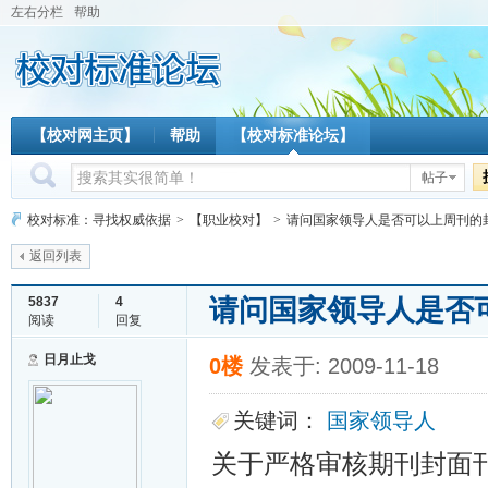
左右分栏
帮助
【校对网主页】
帮助
【校对标准论坛】
帖子
校对标准：寻找权威依据
>
【职业校对】
>
请问国家领导人是否可以上周刊的
返回列表
请问国家领导人是否
5837
4
阅读
回复
日月止戈
0楼
发表于: 2009-11-18
关键词：
国家领导人
关于严格审核期刊封面