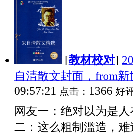
[
教材校对
]
2
自清散文封面，from
09:57:21
1366
点击：
好
网友一：绝对以为是人
二：这么粗制滥造，难