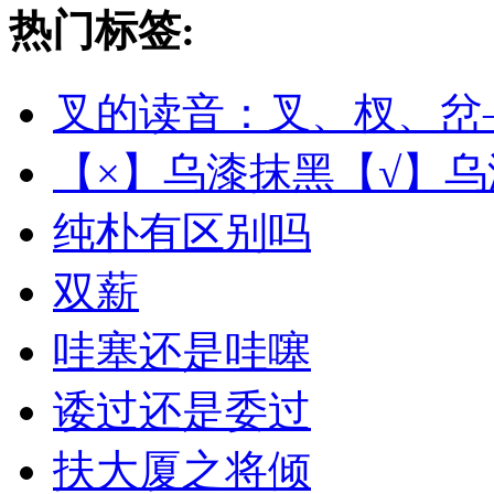
热门标签:
叉的读音：叉、杈、岔
【×】乌漆抹黑【√】
纯朴有区别吗
双薪
哇塞还是哇噻
诿过还是委过
扶大厦之将倾