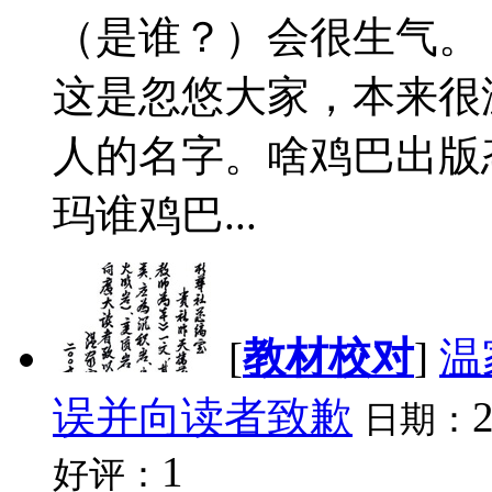
（是谁？）会很生气。
这是忽悠大家，本来很
人的名字。啥鸡巴出版
玛谁鸡巴...
[
教材校对
]
温
误并向读者致歉
日期：
1
好评：