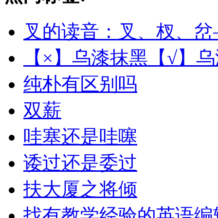
叉的读音：叉、杈、岔
【×】乌漆抹黑【√】
纯朴有区别吗
双薪
哇塞还是哇噻
诿过还是委过
扶大厦之将倾
找有教学经验的英语编