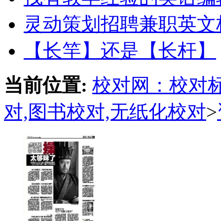
灵动策划招聘兼职英文
【长竿】还是【长杆】
当前位置:
校对网：校对标
对,图书校对,无纸化校对
>