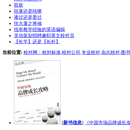
双薪
哇塞还是哇噻
诿过还是委过
扶大厦之将倾
找有教学经验的英语编辑
灵动策划招聘兼职英文校对员
【长竿】还是【长杆】
当前位置:
校对网：校对标准,校对公司,专业校对,杂志校对,图
[
新书信息
]
《中国市场品牌成长