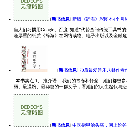
[
新书信息
]
新版《辞海》彩图本4个月
当人们习惯用Google、百度“知道”代替查阅传统工具
谨厚重的纸质《辞海》在网络读物、电子出版以及金融危机
[
新书信息
]
70后最爱娱乐八卦作者
本书卖点 1、 推介语： 我们的青春和怀念，她们都
丽、最温婉、最聪慧的一群女子，看她们的人生起伏与悲欢
[
新书信息
]
中医指甲治头痛，网上给爸