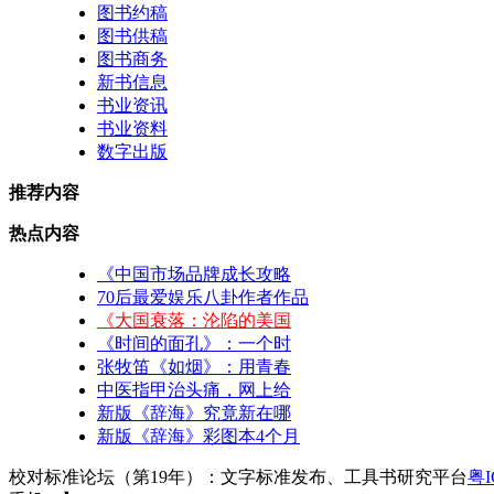
图书约稿
图书供稿
图书商务
新书信息
书业资讯
书业资料
数字出版
推荐内容
热点内容
《中国市场品牌成长攻略
70后最爱娱乐八卦作者作品
《大国衰落：沦陷的美国
《时间的面孔》：一个时
张牧笛《如烟》：用青春
中医指甲治头痛，网上给
新版《辞海》究竟新在哪
新版《辞海》彩图本4个月
校对标准论坛（第19年）：文字标准发布、工具书研究平台
粤I