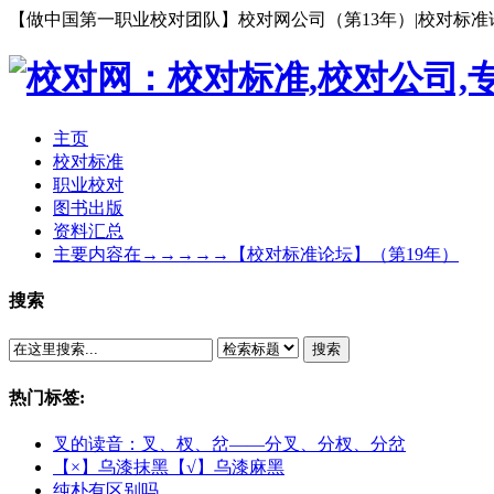
【做中国第一职业校对团队】校对网公司（第13年）|校对标准论坛（第1
主页
校对标准
职业校对
图书出版
资料汇总
主要内容在→→→→→【校对标准论坛】（第19年）
搜索
搜索
热门标签:
叉的读音：叉、杈、岔——分叉、分杈、分岔
【×】乌漆抹黑【√】乌漆麻黑
纯朴有区别吗