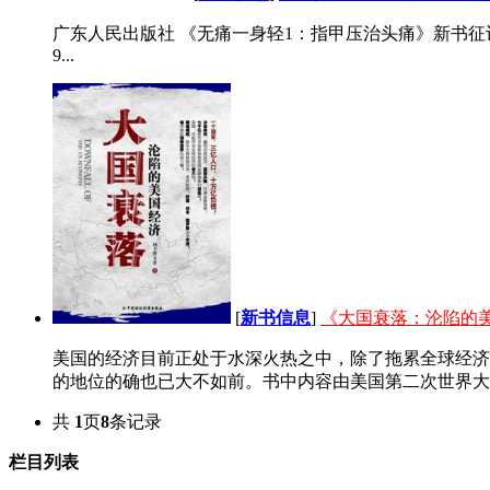
广东人民出版社 《无痛一身轻1：指甲压治头痛》新书征订单 《无痛一身轻》在当当
9...
[
新书信息
]
《大国衰落：沦陷的
美国的经济目前正处于水深火热之中，除了拖累全球经济
的地位的确也已大不如前。书中内容由美国第二次世界大战
共
1
页
8
条记录
栏目列表