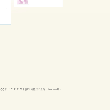
QQ群：101914132】|校对网微信公众号：jiaoduiw站长