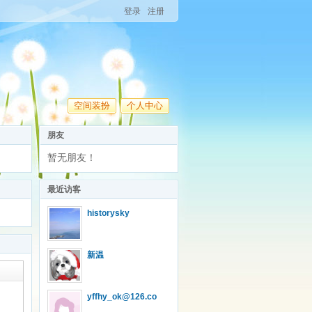
登录
注册
空间装扮
个人中心
朋友
暂无朋友！
最近访客
historysky
新温
yffhy_ok@126.co