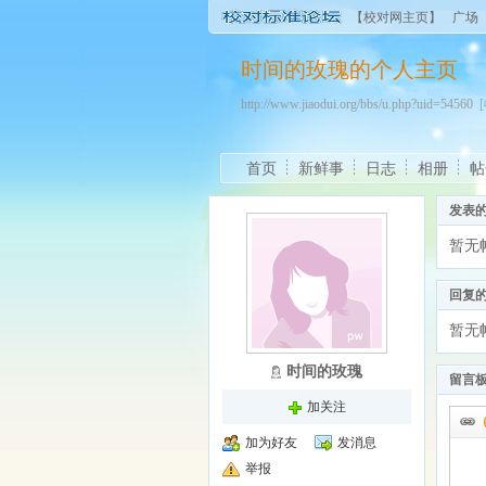
【校对网主页】
广场
时间的玫瑰的个人主页
http://www.jiaodui.org/bbs/u.php?uid=54560
首页
新鲜事
日志
相册
帖
发表
暂无
回复
暂无
时间的玫瑰
留言
加关注
加为好友
发消息
举报