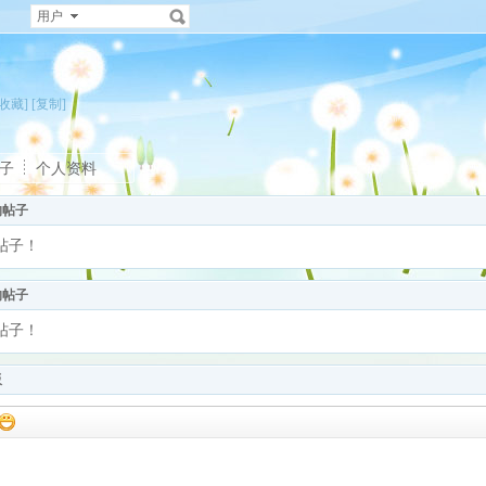
用户
[收藏]
[复制]
子
个人资料
的帖子
帖子！
的帖子
帖子！
板