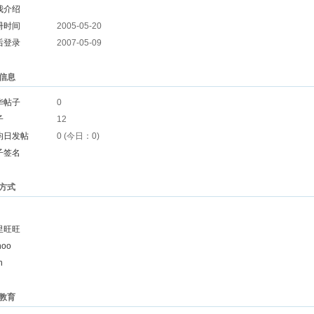
我介绍
册时间
2005-05-20
后登录
2007-05-09
信息
华帖子
0
子
12
均日发帖
0 (今日：0)
子签名
方式
里旺旺
hoo
n
教育