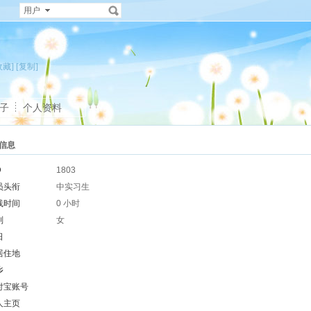
用户
收藏]
[复制]
子
个人资料
信息
D
1803
员头衔
中实习生
线时间
0 小时
别
女
日
居住地
乡
付宝账号
人主页