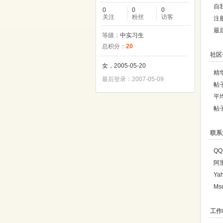
自
0
0
0
关注
粉丝
访客
注
最
等级：
中实习生
总积分：
20
社区
女，2005-05-20
精
最后登录：2007-05-09
帖
平
帖
联系
QQ
阿
Ya
Ms
工作