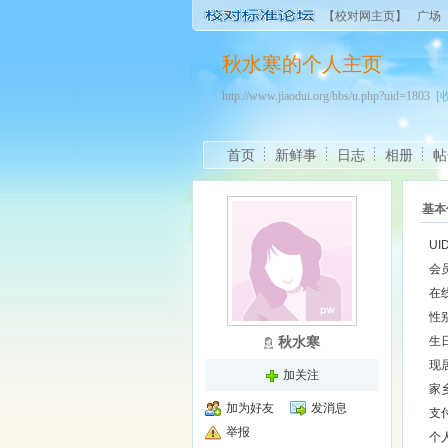
【校对网主页】
广场
秋水寒的个人主页
http://www.jiaodui.org/bbs/u.php?uid=1803
[
首页
新鲜事
日志
相册
帖
基本
UI
会
在
性
秋水寒
生
现
加关注
家
加为好友
发消息
支
举报
个