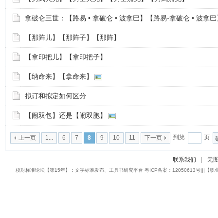
拿破仑三世：【路易 • 拿破仑 • 波拿巴】【路易-拿破仑 • 波拿巴
【那阵儿】【那阵子】【那阵】
【拿印把儿】【拿印把子】
【纳命来】【拿命来】
拟订和拟定如何区分
【闹双包】还是【闹双胞】
到第
页
上一页
1...
6
7
8
9
10
11
下一页
联系我们
|
无
校对标准论坛【第15年】：文字标准发布、工具书研究平台 粤ICP备案：12050613号|||【职业校