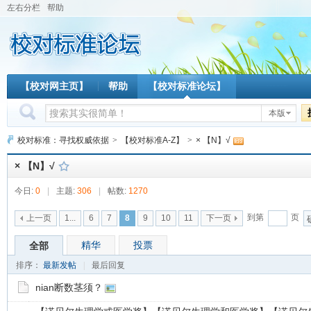
左右分栏
帮助
【校对网主页】
帮助
【校对标准论坛】
本版
校对标准：寻找权威依据
>
【校对标准A-Z】
>
× 【N】√
× 【N】√
今日:
0
|
主题:
306
|
帖数:
1270
到第
页
上一页
1...
6
7
8
9
10
11
下一页
精华
投票
全部
排序：
最新发帖
|
最后回复
nian断数茎须？