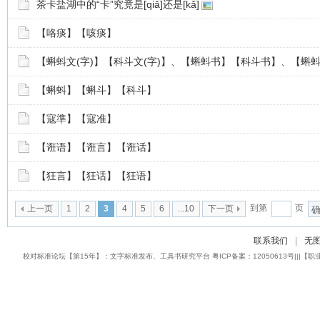
茶卡盐湖中的“卡”究竟是[qiǎ]还是[kǎ]
【咯痰】【咳痰】
【蝌蚪文(字)】【科斗文(字)】、【蝌蚪书】【科斗书】、【蝌
【蝌蚪】【蝌斗】【科斗】
【寇準】【寇准】
【诳语】【诳言】【诳话】
【狂言】【狂话】【狂语】
到第
页
上一页
1
2
3
4
5
6
...10
下一页
联系我们
|
无
校对标准论坛【第15年】：文字标准发布、工具书研究平台 粤ICP备案：12050613号|||【职业校