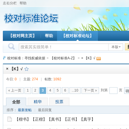
左右分栏
帮助
【校对网主页】
帮助
【校对标准论坛】
本版
校对标准：寻找权威依据
>
【校对标准A-Z】
>
× 【K】√
× 【K】√
今日:
0
|
主题:
274
|
帖数:
1092
到第
页
上一页
1
2
3
4
5
6
...10
下一页
精华
投票
全部
排序：
最新发帖
|
最后回复
【楷书】【正楷】【真书】【正书】【真字】