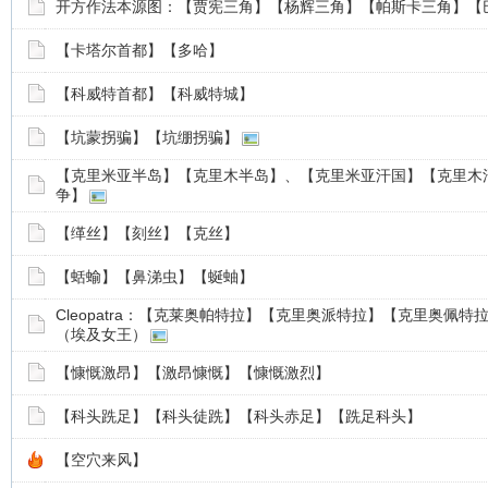
开方作法本源图：【贾宪三角】【杨辉三角】【帕斯卡三角】【
【卡塔尔首都】【多哈】
【科威特首都】【科威特城】
【坑蒙拐骗】【坑绷拐骗】
【克里米亚半岛】【克里木半岛】、【克里米亚汗国】【克里木
争】
【缂丝】【刻丝】【克丝】
【蛞蝓】【鼻涕虫】【蜒蚰】
Cleopatra：【克莱奥帕特拉】【克里奥派特拉】【克里奥佩
（埃及女王）
【慷慨激昂】【激昂慷慨】【慷慨激烈】
【科头跣足】【科头徒跣】【科头赤足】【跣足科头】
【空穴来风】