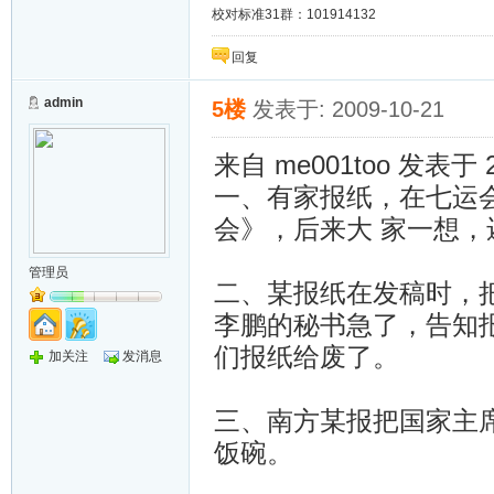
校对标准31群：101914132
回复
admin
5楼
发表于: 2009-10-21
来自 me001too 发表于 
一、有家报纸，在七运会
会》，后来大 家一想
管理员
二、某报纸在发稿时，把
李鹏的秘书急了，告知
们报纸给废了。
加关注
发消息
三、南方某报把国家主席
饭碗。