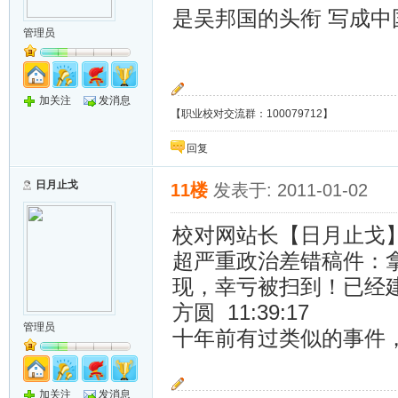
是吴邦国的头衔 写成
管理员
加关注
发消息
【职业校对交流群：100079712】
回复
日月止戈
11楼
发表于: 2011-01-02
校对网站长【日月止戈】 1
超严重政治差错稿件：拿l
现，幸亏被扫到！已经
方圆 11:39:17
管理员
十年前有过类似的事件
加关注
发消息