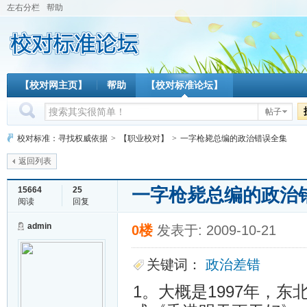
左右分栏
帮助
【校对网主页】
帮助
【校对标准论坛】
帖子
校对标准：寻找权威依据
>
【职业校对】
>
一字枪毙总编的政治错误全集
返回列表
一字枪毙总编的政治
15664
25
阅读
回复
admin
0楼
发表于: 2009-10-21
关键词：
政治差错
1。大概是1997年，