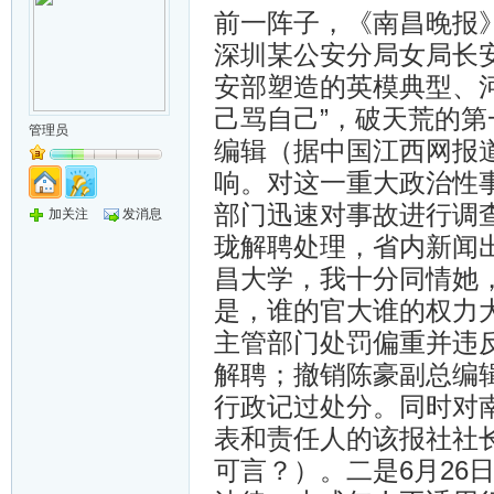
前一阵子，《南昌晚报》
深圳某公安分局女局长
安部塑造的英模典型、
己骂自己”，破天荒的
管理员
编辑（据中国江西网报
响。对这一重大政治性
部门迅速对事故进行调
加关注
发消息
珑解聘处理，省内新闻
昌大学，我十分同情她
是，谁的官大谁的权力
主管部门处罚偏重并违
解聘；撤销陈豪副总编
行政记过处分。同时对
表和责任人的该报社社
可言？）。二是6月26