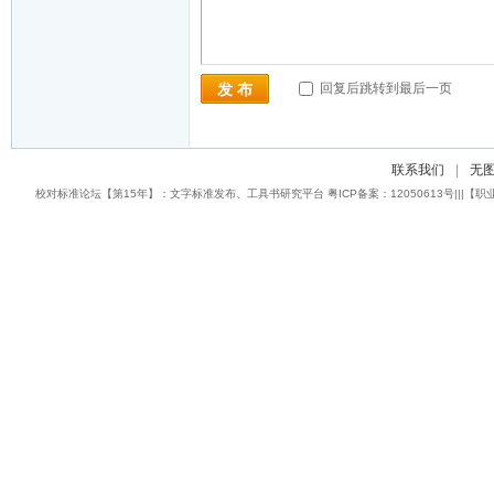
回复后跳转到最后一页
发 布
联系我们
|
无
校对标准论坛【第15年】：文字标准发布、工具书研究平台 粤ICP备案：12050613号|||【职业校