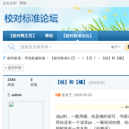
左右分栏
帮助
【校对网主页】
帮助
【校对标准论坛】
帖子
校对标准：寻找权威依据
>
【校对标准A-Z】
>
× 【J】√
>
【桔】和【橘】
返回列表
3384
0
【桔】和【橘】
[复制链接]
阅读
回复
admin
0楼
发表于: 2009-09-03
— 本
读jú时，一般用橘。桔是橘的俗写，书面
而桔还有一个读音jié，一般组词桔梗、
朝鲜族有一首名歌：《桔梗谣》。