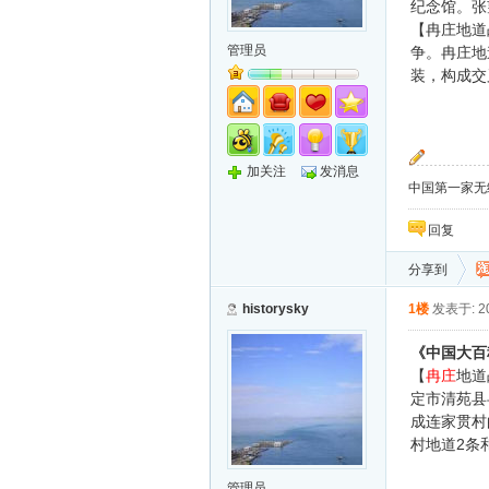
纪念馆。张
【冉庄地道
管理员
争。冉庄地
装，构成交
加关注
发消息
中国第一家无纸化
回复
分享到
historysky
1楼
发表于: 20
《中国大百
【
冉庄
地道
定市清苑县
成连家贯村
2
村地道
条
管理员