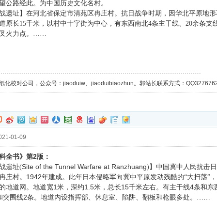
望公路经此。为中国历史文化名村。
战遗址】在河北省保定市清苑区冉庄村。抗日战争时期，因华北平原地形
道原长15千米，以村中十字街为中心，有东西南北4条主干线、20余条支
叉火力点。……
校对公司，公众号：jiaoduiw、jiaoduibiaozhun。郭站长联系方式：QQ32767629；
21-01-09
2
科全书》第
版：
Site of the Tunnel Warfare at Ranzhuang
战遗址(
)】中国冀中人民抗击
1942
冉庄村。
年建成。此年日本侵略军向冀中平原发动残酷的“大扫荡”
1
1.5
15
4
的地道网。地道宽
米，深约
米，总长
千米左右。有主干线
条和东
2
和突围线
条。地道内设指挥部、休息室、陷阱、翻板和枪眼多处。……