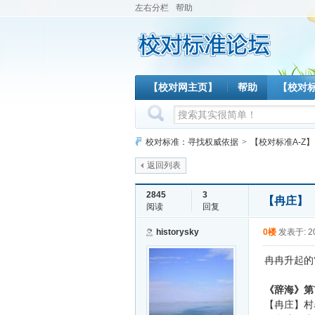
左右分栏
帮助
【校对网主页】
帮助
【校对
校对标准：寻找权威依据
>
【校对标准A-Z】
返回列表
2845
3
【冉庄】
阅读
回复
historysky
0楼
发表于: 20
冉冉升起的
《辞海》第
【冉庄】
村