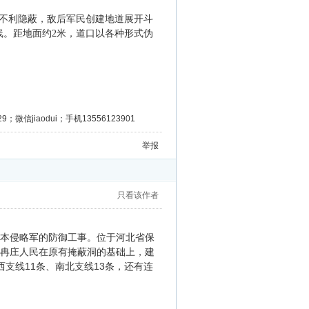
不利隐蔽，敌后军民创建地道展开斗
线。距地面约2米，道口以各种形式伪
微信jiaodui；手机13556123901
举报
只看该作者
日本侵略军的防御工事。位于河北省保
，冉庄人民在原有掩蔽洞的基础上，建
11
13
西支线
条、南北支线
条，还有连