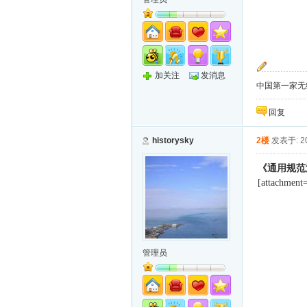
加关注
发消息
中国第一家无纸化
回复
historysky
2楼
发表于: 20
《通用规范
[attachment
管理员