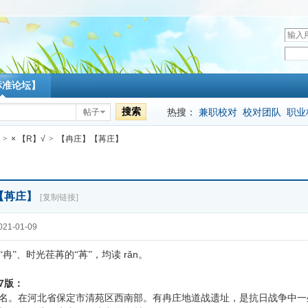
用
户
密
名
码
标准论坛】
搜索
热搜：
兼职校对
校对团队
职业
帖子
>
× 【R】√
>
【冉庄】【苒庄】
【苒庄】
[复制链接]
21-01-09
rǎn
“冉”
、时光荏苒的“
苒”，均读
。
7
版：
名。在河北省保定市清苑区西南部。有冉庄地道战遗址，是抗日战争中一