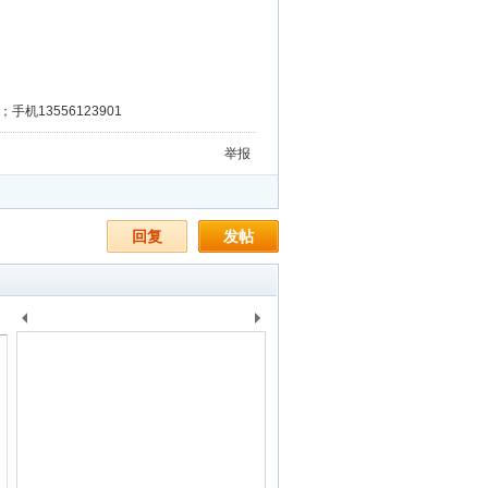
手机13556123901
举报
回复
发帖
上
下
一
一
个
个