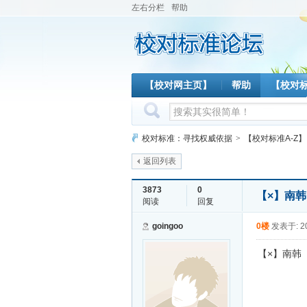
左右分栏
帮助
【校对网主页】
帮助
【校对
校对标准：寻找权威依据
>
【校对标准A-Z】
返回列表
3873
0
【×】南
阅读
回复
goingoo
0楼
发表于: 20
【×】南韩