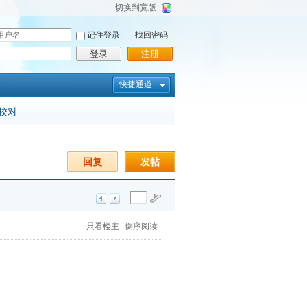
切换到宽版
记住登录
找回密码
登录
注册
快捷通道
校对
回复
发帖
只看楼主
倒序阅读