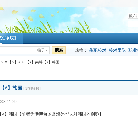
用
户
密
名
码
标准论坛】
搜索
热搜：
兼职校对
校对团队
职业
帖子
>
× 【N】√
>
【×】南韩【√】韩国
韩【√】韩国
[复制链接]
08-11-29
【√】韩国【前者为港澳台以及海外华人对韩国的别称】