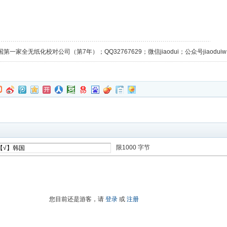
第一家全无纸化校对公司（第7年）；QQ32767629；微信jiaodui；公众号jiaoduiw；
限1000 字节
进入高级模式
您目前还是游客，请
登录
或
注册