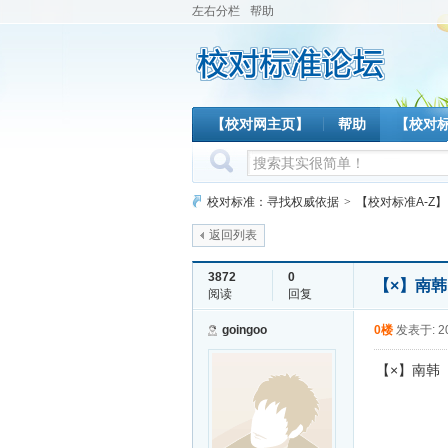
左右分栏
帮助
【校对网主页】
帮助
【校对
校对标准：寻找权威依据
>
【校对标准A-Z】
返回列表
3872
0
【×】南
阅读
回复
goingoo
0楼
发表于: 20
【×】南韩