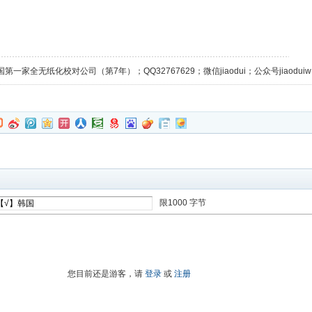
第一家全无纸化校对公司（第7年）；QQ32767629；微信jiaodui；公众号jiaoduiw；
限1000 字节
进入高级模式
您目前还是游客，请
登录
或
注册