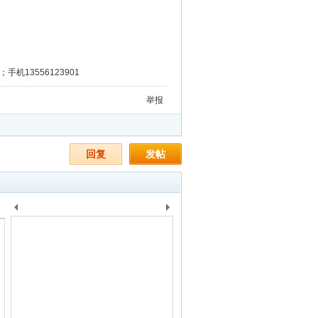
手机13556123901
举报
回复
发帖
上
下
一
一
个
个