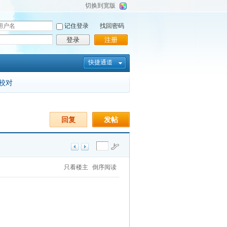
切换到宽版
记住登录
找回密码
登录
注册
快捷通道
校对
回复
发帖
只看楼主
倒序阅读