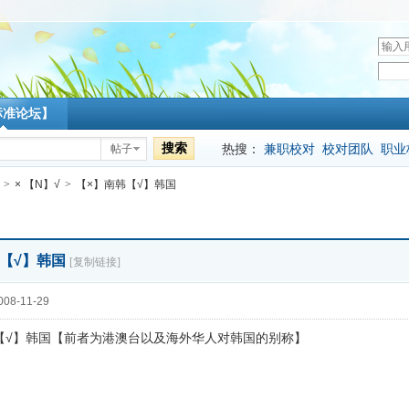
用
户
密
名
码
标准论坛】
搜索
热搜：
兼职校对
校对团队
职业
帖子
>
× 【N】√
>
【×】南韩【√】韩国
韩【√】韩国
[复制链接]
08-11-29
【√】韩国【前者为港澳台以及海外华人对韩国的别称】