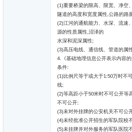
(1)
重要桥梁的限高、限宽、净空
隧道的高度和宽度属性
,
公路的路
(2)
江河的通航能力、水深、流速
源的性质属性
,
沼泽的
水深和泥深属性
;
(3)
高压电线、通信线、管道的属
4.
《基础地理信息公开表示内容的
条件
:
(1)
比例尺等于或大于
1:50
万时不
线
;
(2)
等高距小于
50
米时不可公开等
不可公开
;
(3)
未对外挂牌的公安机关不可公
(4)
未经批准公开招生的军队院校
(5)
未挂牌并对外服务的军队医院