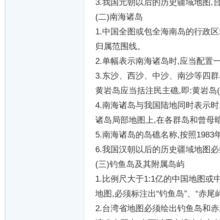
3.
我国元朝以后的历史疆域地图
,
(
二
)
南海诸岛
1.
中国全图或包全海南岛的行政区
归属范围线。
2.
单幅表示南海诸岛时
,
应当配置
3.
东沙、西沙、中沙、南沙等四群
黄岩岛应当括注民主礁
,
即
:
黄岩岛
(
4.
南海诸岛与我国陆地同时表示时
诸岛局部地图上
,
在各群岛和曾母
5.
南海诸岛的岛礁名称
,
按照
1983
6.
我国汉朝以后的历史疆域地图必
(
三
)
钓鱼岛及其附属岛屿
1.
比例尺大于
1:1
亿的中国地图或
地图
,
必须标注出
“
钓鱼岛
”
、
“
赤尾
2.
台湾省地图必须绘出钓鱼岛和赤