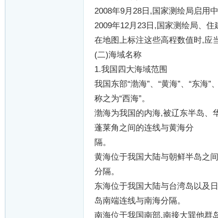
2008
年
9
月
28
日
,
国家测绘局启用
2009
年
12
月
23
日
,
国家测绘局、住
在地图上标注这些高程数值时
,
应
(
二
)
海域名称
1.
我国四大海域范围
我国东部
“
渤海
”
、
“
黄海
”
、
“
东海
”
称之为
“
西海
”
。
渤海为我国的内海
,
被辽东半岛、
蓬莱角之间的连线与黄海分
隔。
黄海位于我国大陆与朝鲜半岛之
分隔。
东海位于我国大陆与台湾岛以及
岛南端连线与南海分隔。
南海位于我国南部
,
南接大巽他群