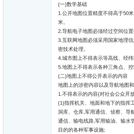
(
一
)
数学基础
1.
公开地图位置精度不得高于
50
米
米。
2.
导航电子地图必须经过空间位置
3.
互联网地图必须采用国家地理信
密技术处理。
4.
城市图上不得表示等高线、经纬
5.
地图上不得表示各种三角点、控
(
二
)
地图上不得公开表示的内容
地图上的涉密内容以及导航地图
1.
不得表示的内容
(
对社会公众开
(1)
指挥机关、地面和地下的指挥
洞库、仓库
,
军用通信、侦察、导
通信、输电线路
,
军用输油、输水
目的的各种军事设施
;