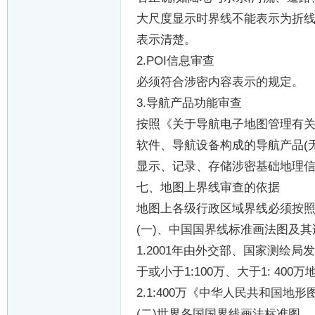
大尺度显示时界线不能表示为折
表示清楚。
2.POI
信息审查
必须符合涉密内容表示的规定。
3.
导航产品功能审查
按照《关于导航电子地图管理有
软件、导航设备构成的导航产品
(
显示、记录、存储涉密基础地理
七、地图上界线审查的依据
地图上各级行政区域界线必须按
(
一
)
、中国国界线标准画法图及其
1.2001
年由外交部、国家测绘局发
于或小于
1:100
万、大于
1: 400
万
2.1:400
万《中华人民共和国地形
(
二
)
世界各国国界线画法标准图