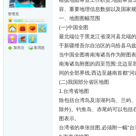
根据地图审查工作职责
,
地图审查
容、重要地理信息数据以及国家
管理员
一、地图图幅范围
(
一
)
中国全图
最北端位于黑龙江省漠河县北端
于新疆维吾尔自治区的乌恰县乌
加关注
发消息
当中国全图将南海诸岛作为附图
南海诸岛附图的四至范围
:
北边至
间的全部界线
;
西边至越南首都
“
河
(
二
)
我国部分省区地图
1.
台湾省地图
除包括台湾岛及澎湖列岛、兰屿
除外
)
。钓鱼岛、赤尾屿可以包括
图表示。
台湾省的单张挂图
,
必须附一幅
“
台