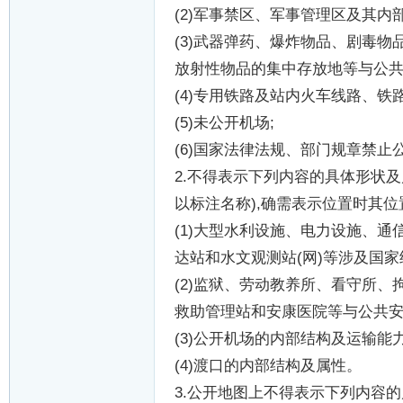
(2)
军事禁区、军事管理区及其内
(3)
武器弹药、爆炸物品、剧毒物
放射性物品的集中存放地等与公
(4)
专用铁路及站内火车线路、铁
(5)
未公开机场
;
(6)
国家法律法规、部门规章禁止
2.
不得表示下列内容的具体形状及
以标注名称
),
确需表示位置时其位
(1)
大型水利设施、电力设施、通
达站和水文观测站
(
网
)
等涉及国家
(2)
监狱、劳动教养所、看守所、
救助管理站和安康医院等与公共
(3)
公开机场的内部结构及运输能
(4)
渡口的内部结构及属性。
3.
公开地图上不得表示下列内容的