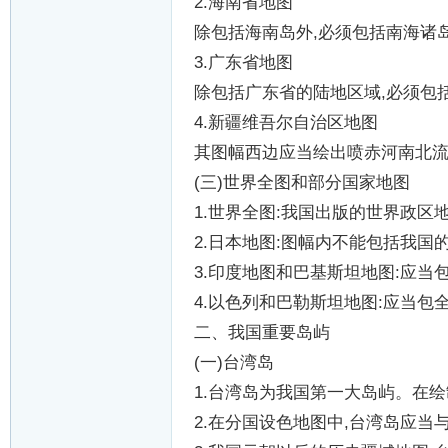
2.
海南省地图
除包括海南岛外
,
必须包括南海诸
3.
广东省地图
除包括广东省的陆地区域
,
必须包
4.
新疆维吾尔自治区地图
其图幅西边应当绘出喷赤河南北
(
三
)
世界全图和部分国家地图
1.
世界全图
:
我国出版的世界政区
2.
日本地图
:
图幅内不能包括我国
3.
印度地图和巴基斯坦地图
:
应当
4.
以色列和巴勒斯坦地图
:
应当包
二、我国重要岛屿
(
一
)
台湾岛
1.
台湾岛为我国第一大岛屿。在绘
2.
在分国设色地图中
,
台湾岛应当