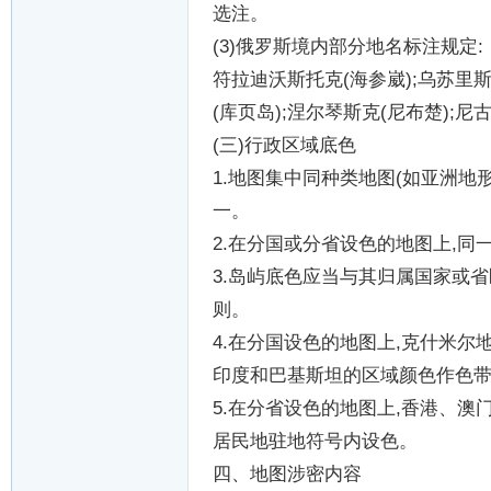
选注。
(3)
俄罗斯境内部分地名标注规定
:
符拉迪沃斯托克
(
海参崴
);
乌苏里
(
库页岛
);
涅尔琴斯克
(
尼布楚
);
尼
(
三
)
行政区域底色
1.
地图集中同种类地图
(
如亚洲地
一。
2.
在分国或分省设色的地图上
,
同
3.
岛屿底色应当与其归属国家或省
则。
4.
在分国设色的地图上
,
克什米尔
印度和巴基斯坦的区域颜色作色
5.
在分省设色的地图上
,
香港、澳
居民地驻地符号内设色。
四、地图涉密内容