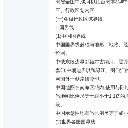
湾省全图中
,
也可以用台湾本岛与
三、行政区划内容
(
一
)
各级行政区域界线
1.
国界线
(1)
中国国界线
中国国界线必须与地形、地物、
绘制。
中俄东段边界以额尔古纳河、黑
套印
;
中朝边界以鸭绿江、图们江
河国外一侧岸线套印。
中国地图在南海区域内
,
使用与陆
当地图比例尺等于或小于
1:1
亿的
,
段。
中国示意性地图当比例尺等于或
(2)
世界各国国界线