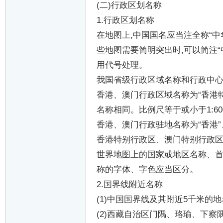
(
二
)
行政区划名称
1.
行政区划名称
在地图上
,
中国国名应当注全称
“
中
些地图需要简明突出时
,
可以简注
“
用代号处理。
我国省级行政区域名称和行政中
香港、澳门行政区域名称为
“
香港
名称相同。比例尺等于或小于
1:60
香港、澳门行政驻地名称为
“
香港
”
香港特别行政区、澳门特别行政
世界地图上的国家或地区名称、
称的字体、字色应当区分。
2.
国界线附近名称
(1)
中国国界线及其附近
5
千米的地
(2)
西藏自治区门隅、珞瑜、下察