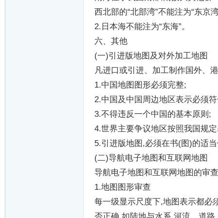
西北部的
“
北部湾
”
不能注为
“
东京
2.
日本海不能注为
“
东海
”
。
六、其他
(
一
)
引进版地图及对外加工地图
凡进口或引进、加工制作国外、
1.
中国地图图形必须完整
;
2.
中国及中国周边地区表示必须符
3.
不得违反一个中国的基本原则
;
4.
世界主要争议地区按照我国规定
5.
引进版地图
,
必须在书
(
图
)
的适当
(
二
)
导航电子地图和互联网地图
导航电子地图和互联网地图的审
1.
地图图形审查
每一级显示尺度下
,
地图表示都必
否正确
,
如陆地与水系
,
河流、道路