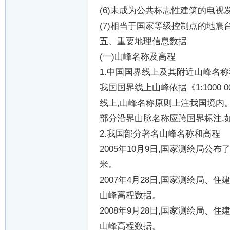
(6)
未成为公共标志性建筑的电视
(7)
相当于国家等级控制点的地震
五、重要地理信息数据
(
一
)
山峰名称及高程
1.
中国国界线上及其附近山峰名称
我国国界线上山峰依据《
1:1000 0
线上
,
山峰名称原则上注我国境内
部分沿界山脉名称应跨国界标注
,
2.
我国部分著名山峰名称和高程
2005
年
10
月
9
日
,
国家测绘局公布
米。
2007
年
4
月
28
日
,
国家测绘局、住
山峰高程数据。
2008
年
9
月
28
日
,
国家测绘局、住
山峰高程数据。