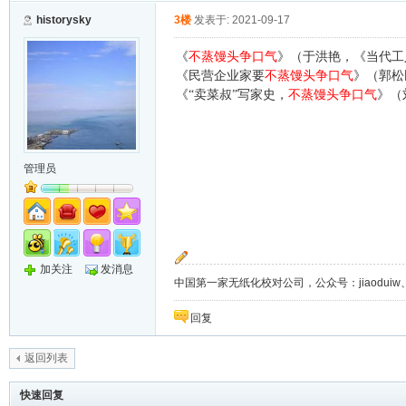
historysky
3楼
发表于: 2021-09-17
《
不蒸馒头争口气
》（于洪艳，《当代工
《民营企业家要
不蒸馒头争口气
》（郭松
《“卖菜叔”写家史，
不蒸馒头争口气
》（
管理员
加关注
发消息
中国第一家无纸化校对公司，公众号：jiaoduiw、jia
回复
返回列表
快速回复