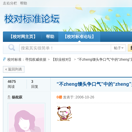
左右分栏
帮助
【校对网主页】
帮助
【校对标准论坛】
帖子
校对标准：寻找权威依据
>
【职业校对】
>
“不zheng馒头争口气”中的“zheng”
返回列表
4675
3
“不zheng馒头争口气”中的“zhen
阅读
回复
杨枇萩
0楼
发表于: 2006-10-26