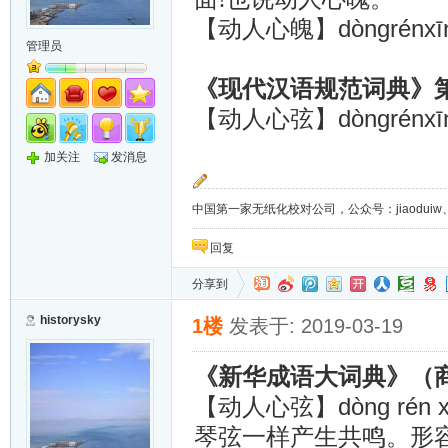
dòngrénx
【动人心魄】
管理员
《现代汉语规范词典》
dòngrénx
【动人心弦】
加关注
发消息
中国第一家无纸化校对公司，公众号：jiaoduiw、jia
回复
分享到
historysky
1楼
发表于: 2019-03-19
《新华成语大词典》（
dòng rén 
【动人心弦】
琴弦一样产生共鸣。形