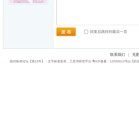
回复后跳转到最后一页
发 布
联系我们
|
无
校对标准论坛【第15年】：文字标准发布、工具书研究平台 粤ICP备案：12050613号|||【职业校