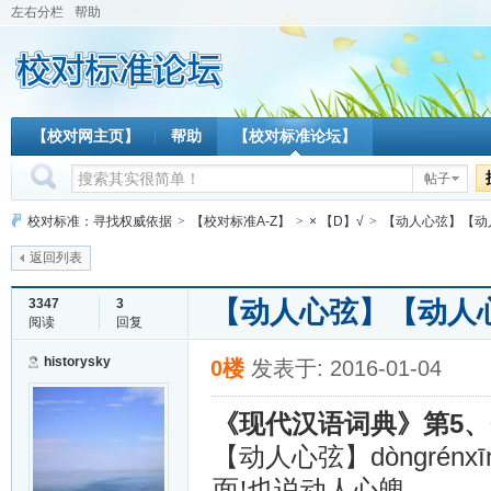
左右分栏
帮助
【校对网主页】
帮助
【校对标准论坛】
帖子
校对标准：寻找权威依据
>
【校对标准A-Z】
>
× 【D】√
>
【动人心弦】【动
返回列表
【动人心弦】【动人
3347
3
阅读
回复
historysky
0楼
发表于: 2016-01-04
5、
《现代汉语词典》第
dòngrénx
【动人心弦】
面!也说动人心魄。