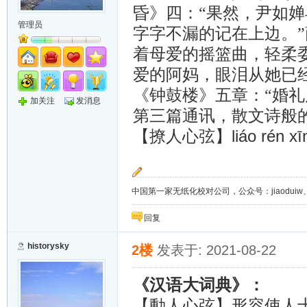
昏》四：“果然，尹如
管理员
字字不漏的记在上边。
着母爱的摇篮曲，轻柔
爱的阿妈，眼泪从她已经
《钟鼓楼》五章：“婚
加关注
发消息
第三篇通讯，散文诗般
liáo rén x
【撩人心弦】
中国第一家无纸化校对公司，公众号：jiaoduiw、jia
回复
historysky
2楼
发表于: 2021-08-22
《汉语大词典》：
【動人心弦】形容使人