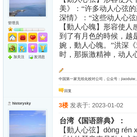
美》：“许多动人心弦
深情》：“这些动人心弦
管理员
【動人心魄】形容使人
到了有月色的時候，越
婉，動人心魄。”洪深
时，那振激精神，动人
加关注
发消息
中国第一家无纸化校对公司，公众号：jiaoduiw、jia
回复
historysky
3楼
发表于: 2023-01-02
台湾《国语辞典》：
dòng rén 
【動人心弦】