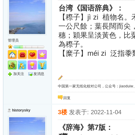
台湾《国语辞典》：
jì zi
【穄子】
植物名。
一公尺餘；葉長闊而尖
穗；穎果呈淡黃色，比
管理员
為穄子。
méi zi
【糜子】
泛指黍
加关注
发消息
中国第一家无纸化校对公司，公众号：jiaoduiw、jia
回复
historysky
3楼
发表于: 2022-11-04
7
《辞海》第
版：