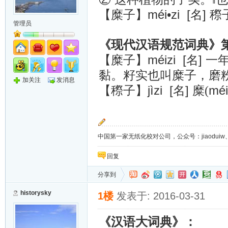
méi•zi [名]
【糜子】
穄
管理员
《现代汉语规范词典》
méizi [名]
【糜子】
一
黏。籽实也叫糜子，磨
加关注
发消息
jìzi [名]
méi
【穄子】
糜(
中国第一家无纸化校对公司，公众号：jiaoduiw、jia
回复
分享到
historysky
1楼
发表于: 2016-03-31
《汉语大词典》：