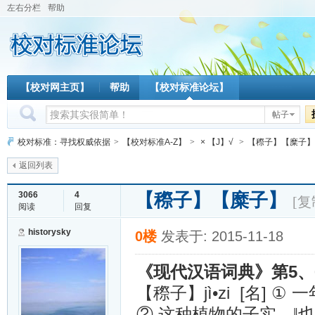
左右分栏
帮助
【校对网主页】
帮助
【校对标准论坛】
帖子
校对标准：寻找权威依据
>
【校对标准A-Z】
>
× 【J】√
>
【穄子】【糜子】
返回列表
【穄子】【糜子】
3066
4
[复
阅读
回复
historysky
0楼
发表于: 2015-11-18
5、
《现代汉语词典》第
jì•zi [名]
【穄子】
①
一
②
这种植物的子实。‖也