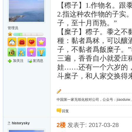
【穄子】
1.
作物名。跟
2.
指这种农作物的子实。
子，至十月而熟。”
管理员
【糜
子】穄子。黍之不黏
種：黏者爲秫，可以釀
子，不黏者爲飯糜子。
三遍，香香自小就爱庄
加关注
发消息
娃……还有一个六岁的
斗糜子，和人家交换得来
中国第一家无纸化校对公司，公众号：jiaoduiw、jia
回复
historysky
2楼
发表于: 2017-03-28