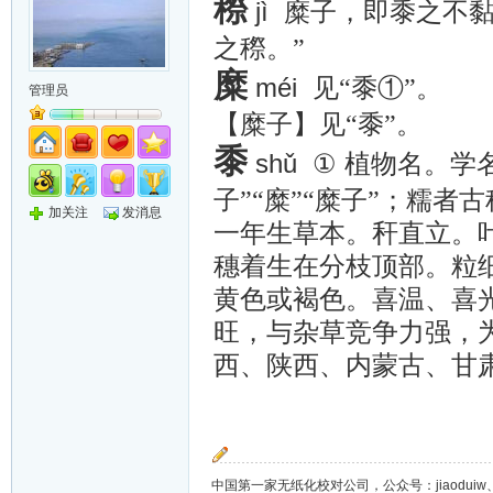
穄
jì
糜子，即黍之不黏
之穄。”
糜
méi
见“黍①”。
管理员
【糜子】见“黍”。
黍
shǔ ①
植物名。学
子”“糜”“糜子”；糯者
加关注
发消息
一年生草本。秆直立。
穗着生在分枝顶部。粒
黄色或褐色。喜温、喜
旺，与杂草竞争力强，
西、陕西、内蒙古、甘
中国第一家无纸化校对公司，公众号：jiaoduiw、jia