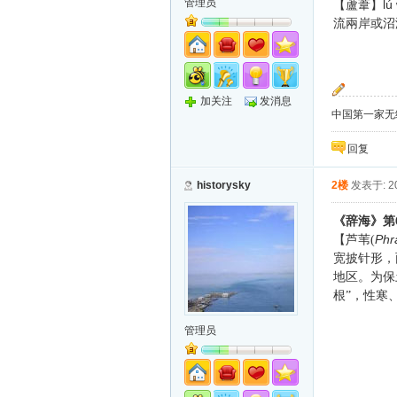
管理员
lú
【蘆葦】
流兩岸或沼
加关注
发消息
中国第一家无纸化
回复
historysky
2楼
发表于: 20
《辞海》第
Phr
【芦苇(
宽披针形，
地区。为保
根”，性寒
管理员