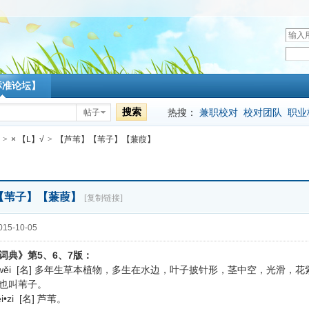
用
户
密
名
码
标准论坛】
搜索
热搜：
兼职校对
校对团队
职业
帖子
>
× 【L】√
>
【芦苇】【苇子】【蒹葭】
【苇子】【蒹葭】
[复制链接]
15-10-05
5、6、7
词典》第
版：
wěi [名]
多年生草本植物，多生在水边，叶子披针形，茎中空，光滑，花
也叫苇子。
i•zi [名]
芦苇。