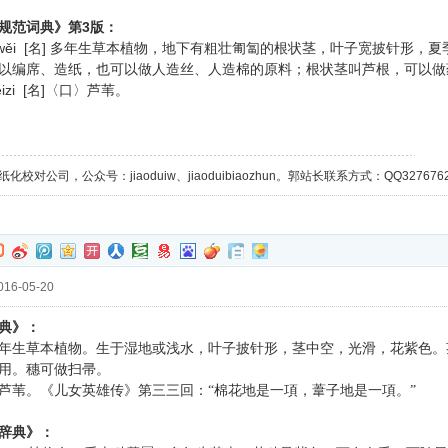
3
规范词典》第
版：
wěi [名]
多年生草本植物，地下有粗壮匍匐的根状茎，叶子宽披针形，夏
以编席、造纸，也可以做人造丝、人造棉的原料；根状茎叫芦根，可以做
ěizi [名]〈口〉
芦苇。
校对公司，公众号：jiaoduiw、jiaoduibiaozhun。郭站长联系方式：QQ32767629；
16-05-20
典》：
年生草本植物。生于湿地或浅水，叶子披针形，茎中空，光滑，花紫色。
用。穗可做扫帚。
芦苇。《儿女英雄传》第三三回：“棉花地是一項，葦子地是一項。”
辞典》：