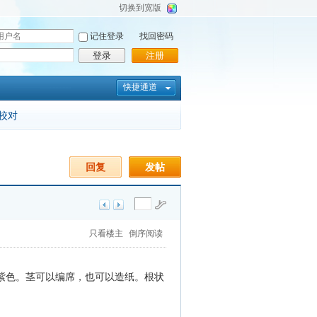
切换到宽版
记住登录
找回密码
登录
注册
快捷通道
校对
回复
发帖
只看楼主
倒序阅读
紫色。茎可以编席，也可以造纸。根状