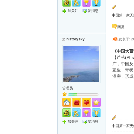
加关注
发消息
中国第一家无纸化
回复
historysky
3楼
发表于: 20
《中国大百
Phr
【芦苇(
广，中国及
互生，带状
湖旁，形成
管理员
加关注
发消息
中国第一家无纸化