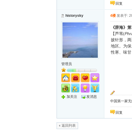
回复
historysky
4楼
发表于: 20
《辞海》第
Phr
【芦苇(
披针形，两
地区。为保
性寒、味甘
管理员
加关注
发消息
中国第一家无纸化
回复
返回列表