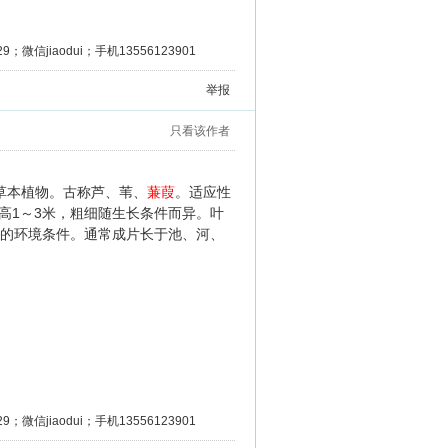
微信jiaodui；手机13556123901
举报
只看该作者
草本植物。古称芦、苇、
蒹葭
。适应性
1
3
高
～
米，粗细随生长条件而异。叶
的环境条件。通常成片长于池、河、
微信jiaodui；手机13556123901