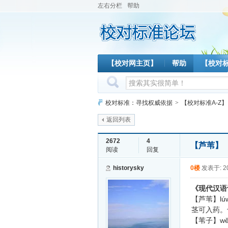
左右分栏
帮助
【校对网主页】
帮助
【校对
校对标准：寻找权威依据
>
【校对标准A-Z】
返回列表
2672
4
【芦苇】
阅读
回复
historysky
0楼
发表于: 20
《现代汉语
lú
【芦苇】
茎可入药。
wě
【苇子】