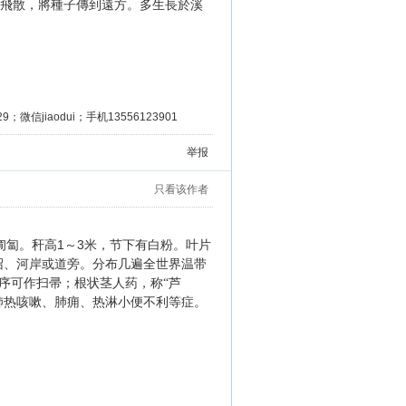
飛散，將種子傳到遠方。多生長於溪
微信jiaodui；手机13556123901
举报
只看该作者
1
3
匍匐。秆高
～
米，节下有白粉。叶片
沼、河岸或道旁。分布几遍全世界温带
序可作扫帚；根状茎人药，称“芦
肺热咳嗽、肺痈、热淋小便不利等症。