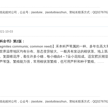
校对公司，公众号：jiaoduiw、jiaoduibiaozhun。郭站长联系方式：QQ32767629；
21-10-03
2
科全书》第
版：
agmites communis; common reed
)】禾本科芦苇属的一种。多年生高大
世界温带地区均有分布。形态变异较大。一般具有发达的根状茎。地上茎
4
7
。复圆锥花序，着生许多小穗，每小穗由
～
朵小花组成。适宜肥沃潮湿
芦苇荡。繁殖能力强，常用根状茎繁殖，也可用芦秆和种子繁殖。……
校对公司，公众号：jiaoduiw、jiaoduibiaozhun。郭站长联系方式：QQ32767629；