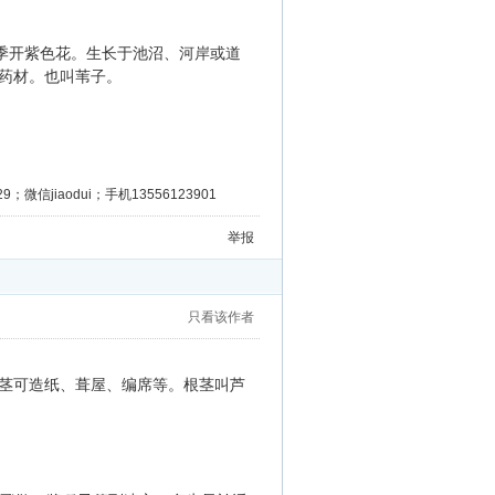
季开紫色花。生长于池沼、河岸或道
药材。也叫苇子。
微信jiaodui；手机13556123901
举报
只看该作者
茎可造纸、葺屋、编席等。根茎叫芦