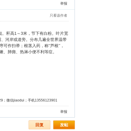
举报
只看该作者
1
3
匐。秆高
～
米，节下有白粉。叶片宽
沼、河岸或道旁。分布几遍全世界温带
序可作扫帚；根茎入药，称“芦根”，
嗽、肺痈、热淋小便不利等症。
微信jiaodui；手机13556123901
举报
回复
发帖