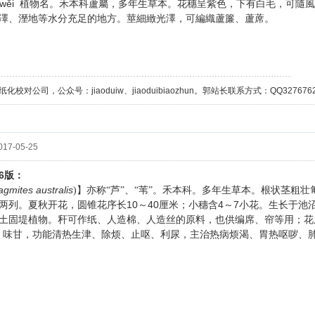
 wěi
植物名。禾本科蘆屬，多年生草本。花穗呈紫色，下有白毛，可隨風
澤、溼地等水分充足的地方。莖細緻光澤，可編織蘆簾、蘆蓆。
校对公司，公众号：jiaoduiw、jiaoduibiaozhun。郭站长联系方式：QQ32767629；
17-05-25
6
版：
agmites australis
)】亦称“芦”、“苇”。禾本科。多年生草本。根状茎粗壮
10
40
4
7
两列。夏秋开花，圆锥花序长
～
厘米；小穗含
～
小花。生长于池
土固堤植物。秆可作纸、人造棉、人造丝的原料，也供编席、帘等用；花
、味甘，功能清热生津、除烦、止呕、利尿，主治热病烦渴、胃热呕哕、