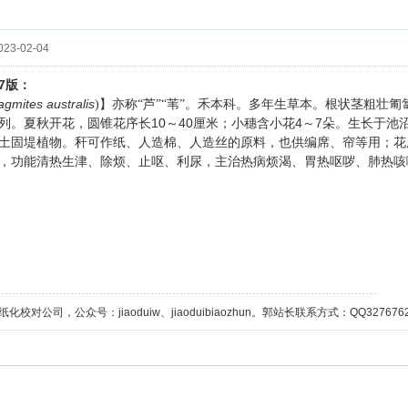
23-02-04
7
版：
agmites australis
)】亦称“芦”“苇”。禾本科。多年生草本。根状茎粗壮匍
10
40
4
7
列。夏秋开花，圆锥花序长
～
厘米；小穗含小花
～
朵。生长于池
土固堤植物。秆可作纸、人造棉、人造丝的原料，也供编席、帘等用；花
，功能清热生津、除烦、止呕、利尿，主治热病烦渴、胃热呕哕、肺热咳
校对公司，公众号：jiaoduiw、jiaoduibiaozhun。郭站长联系方式：QQ32767629；