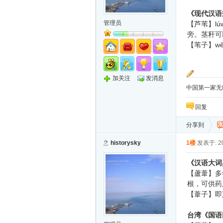
《现代汉语
管理员
lú
【芦苇】
旁。茎秆可
w
【苇子】
加关注
发消息
中国第一家无纸化
回复
分享到
historysky
1楼
发表于: 20
《汉语大词
【蘆葦】多
根，可供药
【葦子】即
台湾《国语