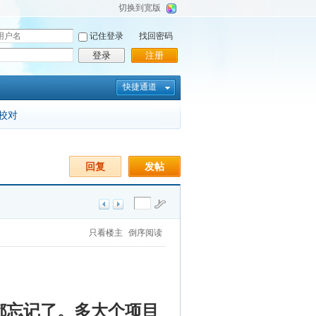
切换到宽版
记住登录
找回密码
登录
注册
快捷通道
校对
回复
发帖
只看楼主
倒序阅读
都忘记了。多大个项目