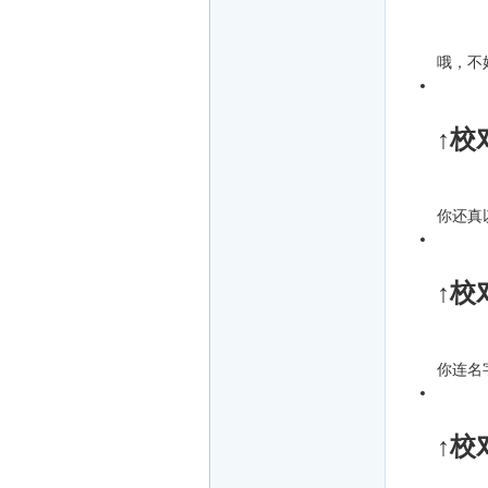
哦，不好
↑校
你还真
↑校
你连名
↑校