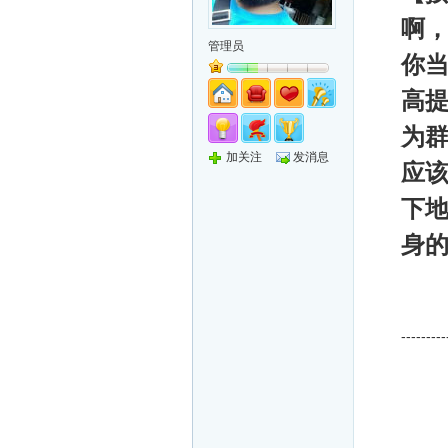
啊
管理员
你
高
为
加关注
发消息
应
下
身
---------