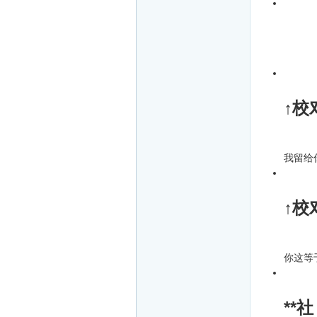
↑校
我留给
↑校
你这等
**社