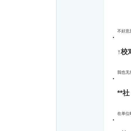
不好意
↑校
我也无
**社
在单位