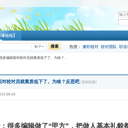
用
户
密
名
码
标准论坛】
搜索
热搜：
兼职校对
校对团队
职业
帖子
很多编辑面对校对员就素质低下了。为啥？ ..
面对校对员就素质低下了。为啥？反思吧
[复制链接]
13-09-20
：很多编辑做了“甲方”，把做人基本礼貌