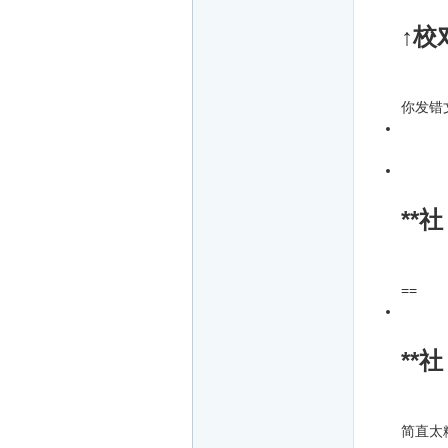
↑校
你发错
**社
==
**社
简直太