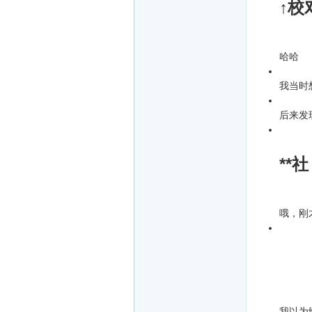
↑校
哈哈
我当时
后来发
**社
哦，刚
我以为