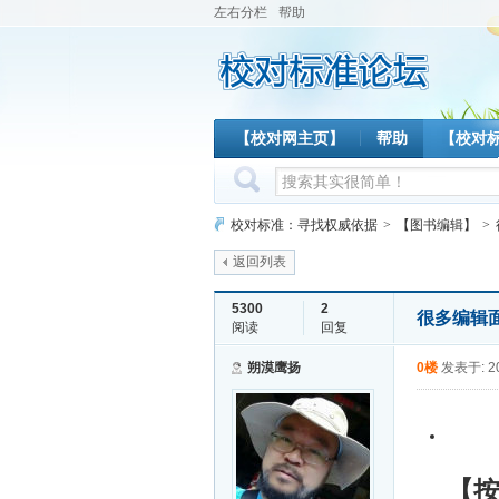
左右分栏
帮助
【校对网主页】
帮助
【校对
校对标准：寻找权威依据
>
【图书编辑】
>
返回列表
5300
2
很多编辑
阅读
回复
朔漠鹰扬
0楼
发表于: 20
【按