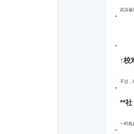
忒没诚
↑校
不过，
**社
一时疏