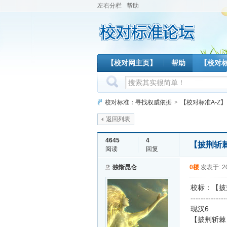
左右分栏
帮助
【校对网主页】
帮助
【校对
校对标准：寻找权威依据
>
【校对标准A-Z】
返回列表
4645
4
【披荆斩
阅读
回复
独惭昆仑
0楼
发表于: 20
校标：【披
--------------
现汉6
【披荆斩棘】