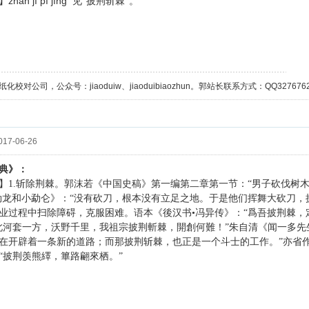
zhǎn jí pī jīnɡ
】
见“披荆斩棘”。
校对公司，公众号：jiaoduiw、jiaoduibiaozhun。郭站长联系方式：QQ32767629；
17-06-26
典》：
】1.斩除荆棘。郭沫若《中国史稿》第一编第二章第一节：“男子砍伐树
勐龙和小勐仑》：“没有砍刀，根本没有立足之地。于是他们挥舞大砍刀，披
业过程中扫除障碍，克服困难。语本《後汉书•冯异传》：“爲吾披荆棘，
此河套一方，沃野千里，我祖宗披荆斬棘，開創何難！”朱自清《闻一多先
在开辟着一条新的道路；而那披荆斩棘，也正是一个斗士的工作。”亦省作
“披荆羡熊繹，篳路翩來栖。”