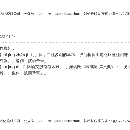
校对公司，公众号：jiaoduiw、jiaoduibiaozhun。郭站长联系方式：QQ32767629；
23-01-04
辞典》：
pī jīng zhǎn jí
】
荊、棘，二種多刺的草木。披荊斬棘比喻克服種種困難
成就。」也作「披荊帶棘」。
pī jīng dài jí
】
比喻克服種種困難。元·無名氏《鳴鳳記·第六齣》：「況
難。」也作「披荊斬棘」。
校对公司，公众号：jiaoduiw、jiaoduibiaozhun。郭站长联系方式：QQ32767629；