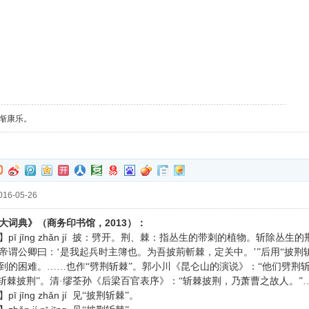
惭康乐。
16-05-26
2013
大词典》（商务印书馆，
）：
pī jīnɡ zhǎn jí
】
披：劈开。荆、棘：指丛生的带刺的植物。斩除丛生的荆
帝谓公卿曰：‘是我起兵时主簿也。为吾披荊斬棘，定关中。’”后用“披荆
到的困难。……也作“劈荆斩棘”。郭小川《昆仑山的演说》：“他们劈荆斩
“斩棘披荆”。清·缪荃孙《后梁百官表序》：“斩棘披荆，乃萧曹之故人。”
pī jīnɡ zhǎn jí
】
见“披荆斩棘”。