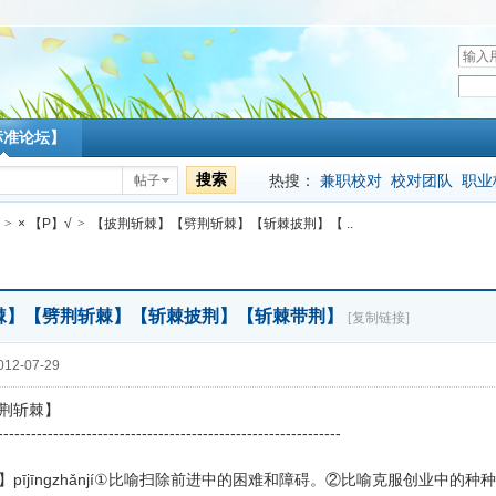
用
户
密
名
码
标准论坛】
搜索
热搜：
兼职校对
校对团队
职业
帖子
>
× 【P】√
>
【披荆斩棘】【劈荆斩棘】【斩棘披荆】【 ..
棘】【劈荆斩棘】【斩棘披荆】【斩棘带荆】
[复制链接]
12-07-29
荆斩棘】
--------------------------------------------------------------
pījīnɡzhǎnjí①比喻扫除前进中的困难和障碍。②比喻克服创业中的种