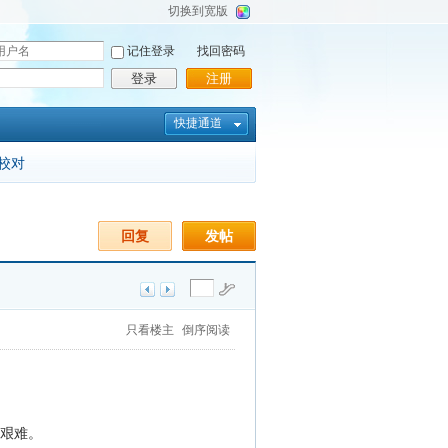
切换到宽版
记住登录
找回密码
登录
注册
快捷通道
校对
回复
发帖
只看楼主
倒序阅读
种艰难。