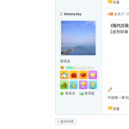
回复
historysky
4楼
发表于: 20
《现代汉语
【披荆斩棘
管理员
加关注
发消息
中国第一家无纸化
回复
返回列表