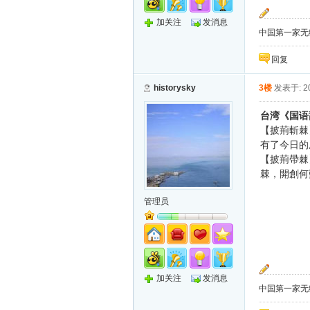
加关注
发消息
中国第一家无纸化
回复
historysky
3楼
发表于: 20
台湾《国语
【披荊斬棘
有了今日的
【披荊帶棘
棘，開創何
管理员
加关注
发消息
中国第一家无纸化