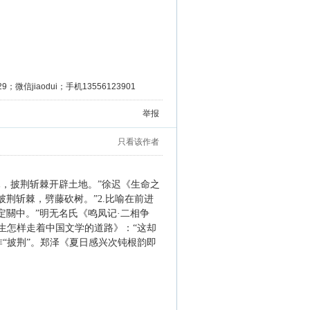
微信jiaodui；手机13556123901
举报
只看该作者
木，披荆斩棘开辟土地。”徐迟《生命之
荆斩棘，劈藤砍树。”2.比喻在前进
定關中。”明无名氏《鸣凤记·二相争
生怎样走着中国文学的道路》：“这却
“披荆”。郑泽《夏日感兴次钝根韵即