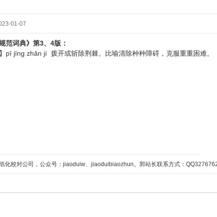
23-01-07
3、4
规范词典》第
版：
pī jīnɡ zhǎn jí
】
拨开或斩除荆棘。比喻清除种种障碍，克服重重困难。
校对公司，公众号：jiaoduiw、jiaoduibiaozhun。郭站长联系方式：QQ32767629；