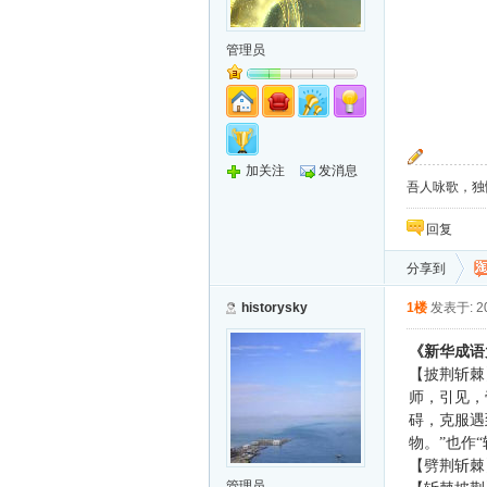
管理员
加关注
发消息
吾人咏歌，独
回复
分享到
historysky
1楼
发表于: 20
《新华成语
【披荆斩棘
师，引见，
碍，克服遇
物。”也作
【
劈
荆斩棘
管理员