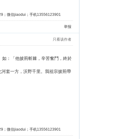
微信jiaodui；手机13556123901
举报
只看该作者
。如：「他披荊斬棘，辛苦奮鬥，終於
此河套一方，沃野千里。我祖宗披荊帶
微信jiaodui；手机13556123901