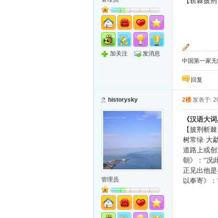
【斩棘披荆
加关注
发消息
中国第一家无纸化
回复
historysky
2楼
发表于: 20
《汉语大词
【披荆斬棘
树常绿·大
道路上或创
朝》：“况
正见出他是
管理员
以奉寄》：