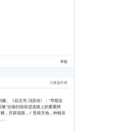
举报
只看该作者
棘。《后汉书·冯异传》：“早期京
斩棘”比喻扫除前进道路上的重重障
棘，开辟道路，// 垦殖天地，种植谷
……