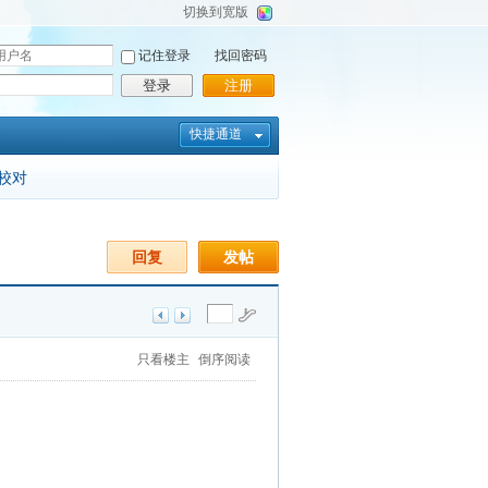
切换到宽版
记住登录
找回密码
登录
注册
快捷通道
校对
回复
发帖
只看楼主
倒序阅读