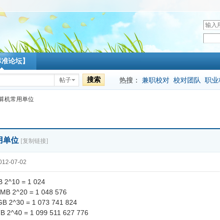
用
户
密
名
码
标准论坛】
搜索
热搜：
兼职校对
校对团队
职业
帖子
算机常用单位
用单位
[复制链接]
12-07-02
KB 2^10 = 1 024
MB 2^20 = 1 048 576
GB 2^30 = 1 073 741 824
TB 2^40 = 1 099 511 627 776