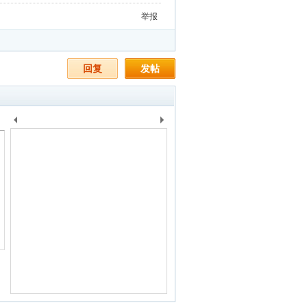
举报
回复
发帖
上
下
一
一
个
个