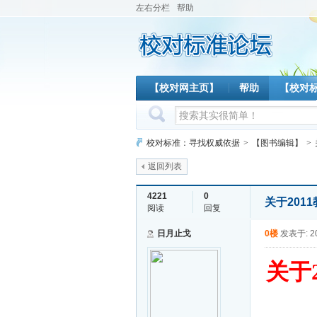
左右分栏
帮助
【校对网主页】
帮助
【校对
校对标准：寻找权威依据
>
【图书编辑】
>
返回列表
4221
0
关于201
阅读
回复
日月止戈
0楼
发表于: 20
关于