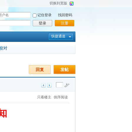
切换到宽版
记住登录
找回密码
登录
注册
快捷通道
校对
回复
发帖
只看楼主
倒序阅读
知