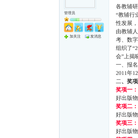
各教辅研
管理员
“教辅行
性发展，
由教辅人
加关注
发消息
考、数字
组织了“
会”上揭
一、报名
2011
年1
二
、奖项
奖项一：
好出版物
奖项二：
好出版物
奖项三：
好出版物