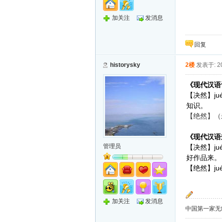
加关注
发消息
回复
historysky
2楼
发表于: 20
《现代汉语
j
【决然】
知识。
【绝然】（
《现代汉语
管理员
ju
【决然】
好作品来。
ju
【绝然】
加关注
发消息
中国第一家无纸化