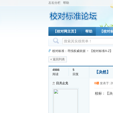
左右分栏
帮助
【校对网主页】
帮助
【校对
校对标准：寻找权威依据
>
【校对标准A-Z】
返回列表
4986
5
【决然】
阅读
回复
日月止戈
0楼
发表于: 20
校标：【决