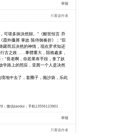
举报
只看该作者
，可堪多病決然歸。”《醒世恒言·乔
霞外攟屑·掌故·陈侍御奏折》：“臣
的踌躇而后决然的神情，现在罗求知还
，行古之政……事體重大，阻格處多，
回：“長老啊，你若果有手段，拿了妖
学放学路上的照应，亚茜一个人是决然
的境地中去了，套圈子，抛沙袋，乐此
微信jiaodui；手机13556123901
举报
只看该作者