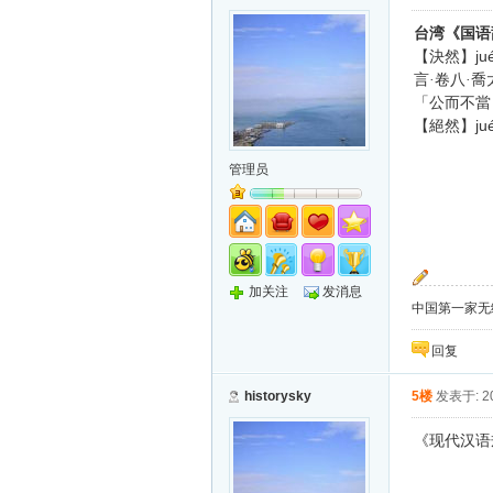
台湾《国语
ju
【決然】
言·卷八·
「公而不當
ju
【絕然】
管理员
加关注
发消息
中国第一家无纸化
回复
historysky
5楼
发表于: 20
《现代汉语