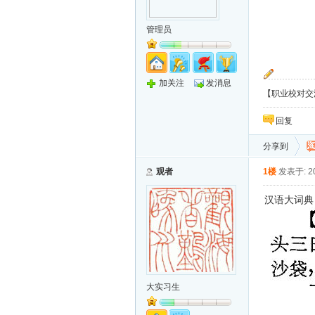
管理员
加关注
发消息
【职业校对交流
回复
分享到
观者
1楼
发表于: 20
汉语大词典
大实习生