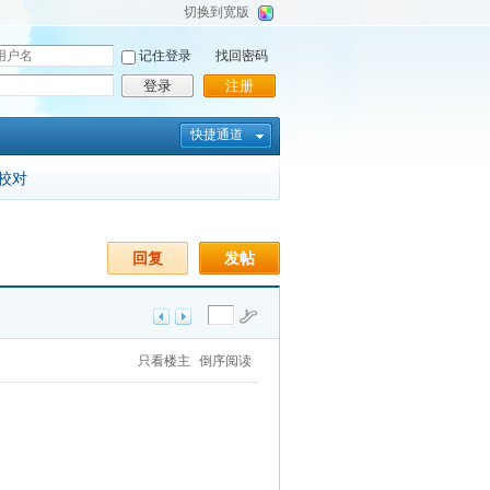
切换到宽版
记住登录
找回密码
登录
注册
快捷通道
校对
回复
发帖
只看楼主
倒序阅读