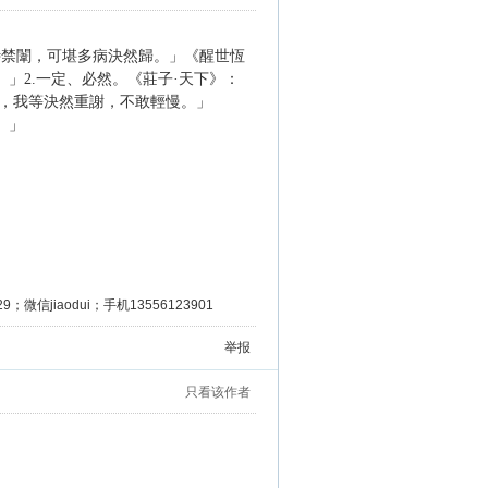
侍禁闈，可堪多病決然歸。」《醒世恆
」2.一定、必然。《莊子·天下》：
，我等決然重謝，不敢輕慢。」
。」
微信jiaodui；手机13556123901
举报
只看该作者