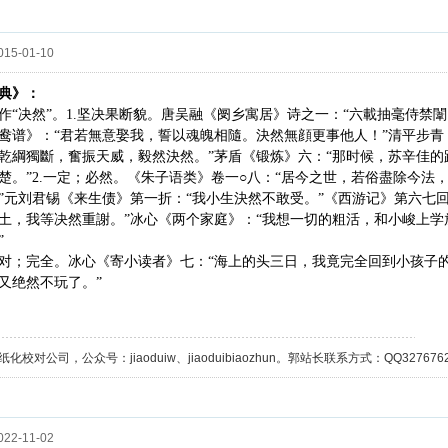
15-01-10
典》：
作“决然”。1.坚决果断貌。唐吴融《阌乡寓居》诗之一：“六載抽毫侍禁闈
鸯谱》：“君若無意娶我，誓以魂魄相隨。決然無顔更事他人！”清平步青《
乾綱獨斷，奮振天威，毅然決然。”茅盾《锻炼》六：“那时候，苏辛佳
楚。”2.一定；必然。《朱子语类》卷一○八：“居今之世，若俗盡除今法
”元刘君锡《来生债》第一折：“我小生決然不敢受。”《西游记》第六七
土，我等决然重謝。”冰心《两个家庭》：“我想一切的粗活，和小峻上
”
对；完全。冰心《寄小读者》七：“海上的头三日，我竟完全回到小孩子
又绝然不玩了。”
校对公司，公众号：jiaoduiw、jiaoduibiaozhun。郭站长联系方式：QQ32767629；
22-11-02