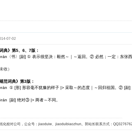
14-07-02
5、6、7
词典》第
版：
uérán〈书〉[副]
①
表示很坚决：毅然～｜～返回。②
必然；一定：东张
未收）
3
规范词典》第
版：
érán ① [形]
|>
② [副]
形容毫不犹豫的样子
采取～的态度｜～回归祖国。
érán [副]
|>
绝对③
两者～不同。
校对公司，公众号：jiaoduiw、jiaoduibiaozhun。郭站长联系方式：QQ32767629；