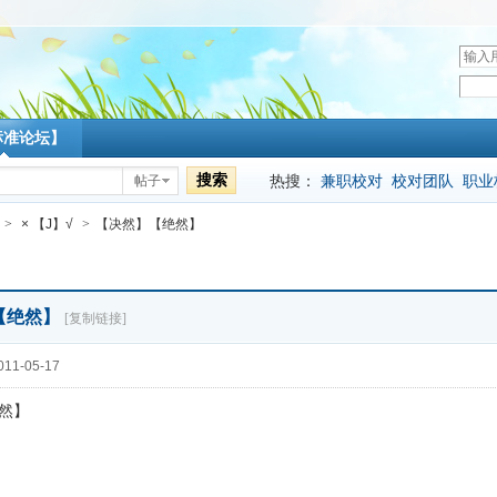
用
户
密
名
码
标准论坛】
搜索
热搜：
兼职校对
校对团队
职业
帖子
>
× 【J】√
>
【决然】【绝然】
【绝然】
[复制链接]
11-05-17
然】