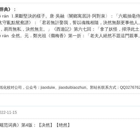
辞典》：
é rán
1.果斷堅決的樣子。唐·吳融〈閿鄉寓居詩·阿對泉〉：「六載抽毫
喬太守亂點鴛鴦譜》：「君若無計娶我，誓以魂魄相隨，決然無顏更事他人。
，易而無私，決然無主。」《西遊記》第六七回：「拿了妖怪，掃淨此土
é rán
全然。元．鄭光祖《㑳梅香》第一折：「老夫人絕然不題這門親事
校对公司，公众号：jiaoduiw、jiaoduibiaozhun。郭站长联系方式：QQ32767629；
22-11-15
4
规范词典》第
版：【决然】【绝然】