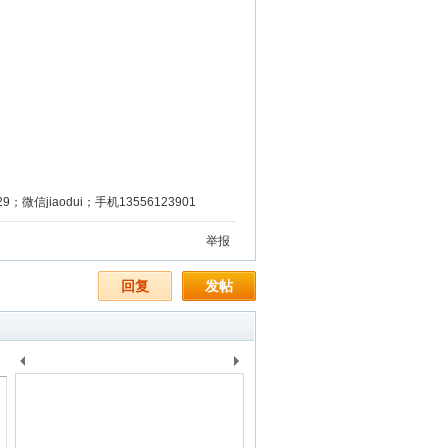
微信jiaodui；手机13556123901
举报
回复
发帖
上
下
一
一
个
个