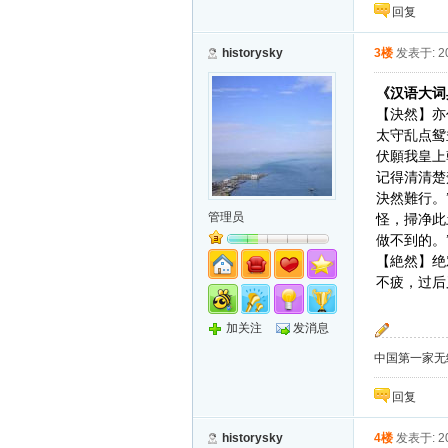
回复
historysky
3楼
发表于: 20
《汉语大词
【決然】亦
太守乱点鸳
伏願我皇上
记得清清楚
決然難行。
管理员
怪，掃净此
做不到的。
【絶然】绝
不疲，过后
加关注
发消息
中国第一家无纸化
回复
historysky
4楼
发表于: 20