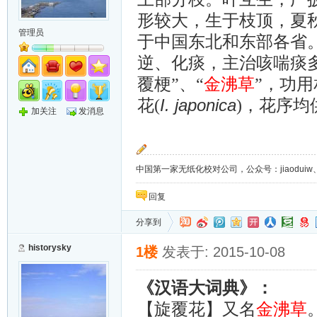
形较大，生于枝顶，夏
管理员
于中国东北和东部各省
逆、化痰，主治咳喘痰
覆梗”、“
金沸草
”，功
I. japonica
花(
)，花序均
加关注
发消息
中国第一家无纸化校对公司，公众号：jiaoduiw、jia
回复
分享到
historysky
1楼
发表于: 2015-10-08
《汉语大词典》：
【旋覆花】又名
金沸草