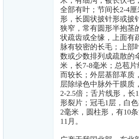
米，有细沟，被长伏毛
全部有叶；节间长2-4
形，长圆状披针形或披针形
狭窄，常有圆形半抱茎
状疏齿或全缘，上面有
脉有较密的长毛；上部叶
数或少数排列成疏散的伞
米，长7-8毫米；总苞
而较长；外层基部革质
层除绿色中脉外干膜质
2-2.5倍；舌片线形，
形裂片；冠毛1层，白色
2毫米，圆柱形，有10条
11月。