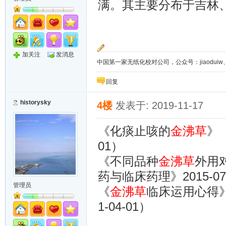
满。其主要分布于吉林
加关注
发消息
中国第一家无纸化校对公司，公众号：jiaoduiw、jia
回复
historysky
4楼
发表于: 2019-11-17
《化痰止咳的
金沸草
》
01
）
《不同品种
金沸草
外用
2015-07
药与临床药理》
管理员
《
金沸草
临床运用心得
1-04-01
）