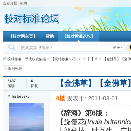
左右分栏
帮助
【校对网主页】
帮助
【校对标准论坛】
帖子
校对标准：寻找权威依据
>
【校对标准A-Z】
>
× 【J】√
>
【金沸草】【金佛
返回列表
【金沸草】【金佛草
5487
6
阅读
回复
historysky
0楼
发表于: 2011-03-01
6
《辞海》第
版：
Inula britannic
【旋覆花
(
上部分枝。叶互生，广