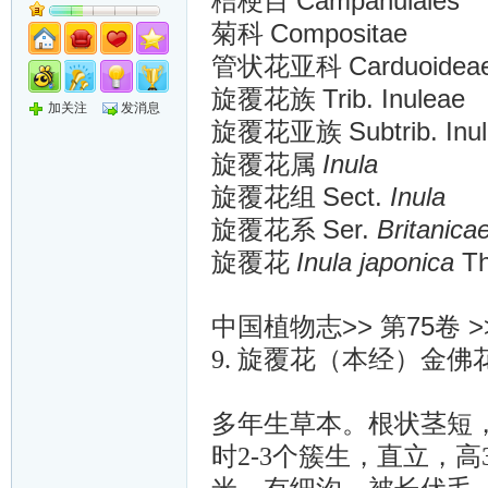
Campanulales
桔梗目
Compositae
菊科
Carduoidea
管状花亚科
Trib. Inuleae
旋覆花族
加关注
发消息
Subtrib. Inu
旋覆花亚族
Inula
旋覆花属
Sect.
Inula
旋覆花组
Ser.
Britanica
旋覆花系
Inula japonica
Th
旋覆花
>>
75
>
中国植物志
第
卷
9. 旋覆花（本经）金佛
多年生草本。根状茎短
时2-3个簇生，直立，高