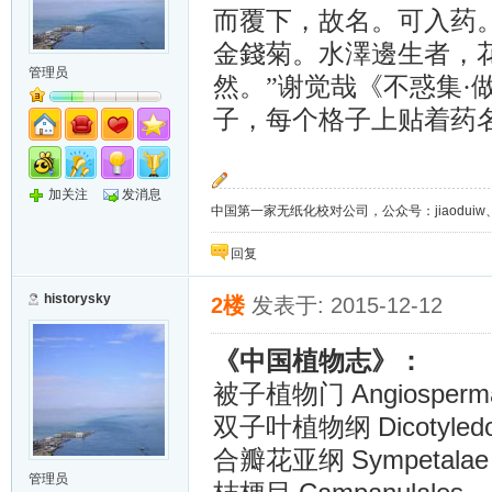
而覆下，故名。可入药。
金錢菊。水澤邊生者，
管理员
然。”谢觉哉《不惑集·
子，每个格子上贴着药
加关注
发消息
中国第一家无纸化校对公司，公众号：jiaoduiw、jia
回复
historysky
2楼
发表于: 2015-12-12
《中国植物志》：
Angiosperm
被子植物门
Dicotyle
双子叶植物纲
Sympetalae
合瓣花亚纲
管理员