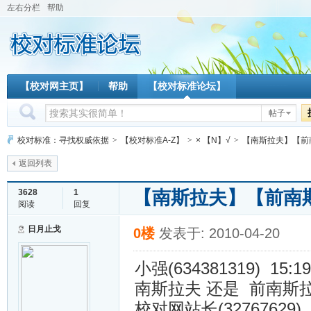
左右分栏
帮助
【校对网主页】
帮助
【校对标准论坛】
帖子
校对标准：寻找权威依据
>
【校对标准A-Z】
>
× 【N】√
>
【南斯拉夫】【前
返回列表
【南斯拉夫】【前南
3628
1
阅读
回复
日月止戈
0楼
发表于: 2010-04-20
小强(634381319) 15:19
南斯拉夫 还是 前南斯
校对网站长(32767629) 1