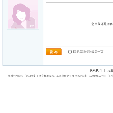
您目前还是游
回复后跳转到最后一页
发 布
联系我们
|
无
校对标准论坛【第15年】：文字标准发布、工具书研究平台 粤ICP备案：12050613号|||【职业校