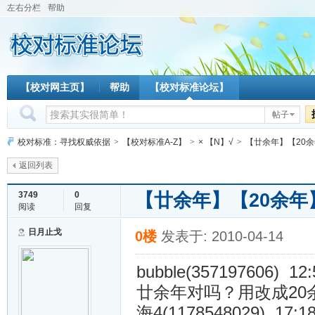
左右分栏
帮助
【校对网主页】
帮助
【校对标准论坛】
帖子
校对标准：寻找权威依据
>
【校对标准A-Z】
>
× 【N】√
>
【廿余年】【20
返回列表
【廿余年】【20余年
3749
0
阅读
回复
日月止戈
0楼
发表于: 2010-04-14
bubble(357197606) 12:
廿余年对吗？用改成20
海4(1178548029) 17:18