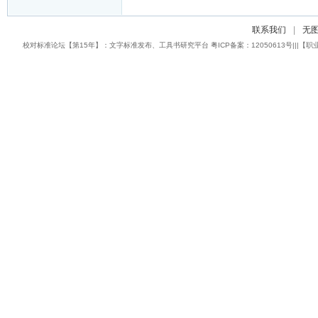
联系我们
|
无
校对标准论坛【第15年】：文字标准发布、工具书研究平台 粤ICP备案：12050613号|||【职业校